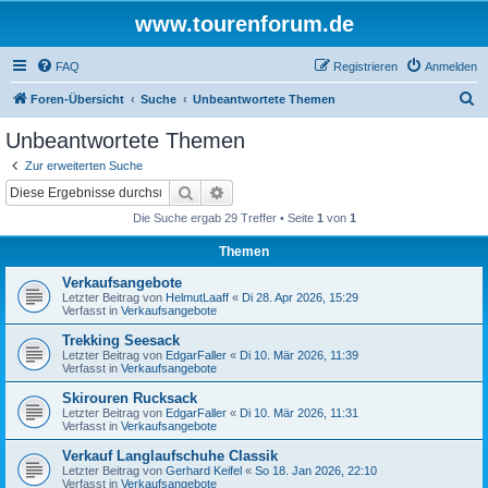
www.tourenforum.de
FAQ
Registrieren
Anmelden
S
Foren-Übersicht
Suche
Unbeantwortete Themen
u
Unbeantwortete Themen
c
Zur erweiterten Suche
h
Suche
Erweiterte Suche
e
Die Suche ergab 29 Treffer • Seite
1
von
1
Themen
Verkaufsangebote
Letzter Beitrag von
HelmutLaaff
«
Di 28. Apr 2026, 15:29
Verfasst in
Verkaufsangebote
Trekking Seesack
Letzter Beitrag von
EdgarFaller
«
Di 10. Mär 2026, 11:39
Verfasst in
Verkaufsangebote
Skirouren Rucksack
Letzter Beitrag von
EdgarFaller
«
Di 10. Mär 2026, 11:31
Verfasst in
Verkaufsangebote
Verkauf Langlaufschuhe Classik
Letzter Beitrag von
Gerhard Keifel
«
So 18. Jan 2026, 22:10
Verfasst in
Verkaufsangebote