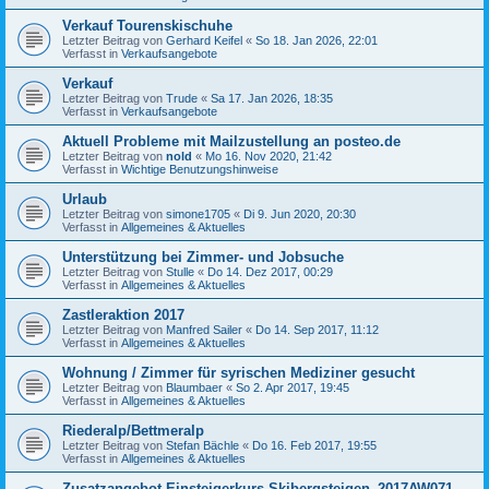
Verkauf Tourenskischuhe
Letzter Beitrag von
Gerhard Keifel
«
So 18. Jan 2026, 22:01
Verfasst in
Verkaufsangebote
Verkauf
Letzter Beitrag von
Trude
«
Sa 17. Jan 2026, 18:35
Verfasst in
Verkaufsangebote
Aktuell Probleme mit Mailzustellung an posteo.de
Letzter Beitrag von
nold
«
Mo 16. Nov 2020, 21:42
Verfasst in
Wichtige Benutzungshinweise
Urlaub
Letzter Beitrag von
simone1705
«
Di 9. Jun 2020, 20:30
Verfasst in
Allgemeines & Aktuelles
Unterstützung bei Zimmer- und Jobsuche
Letzter Beitrag von
Stulle
«
Do 14. Dez 2017, 00:29
Verfasst in
Allgemeines & Aktuelles
Zastleraktion 2017
Letzter Beitrag von
Manfred Sailer
«
Do 14. Sep 2017, 11:12
Verfasst in
Allgemeines & Aktuelles
Wohnung / Zimmer für syrischen Mediziner gesucht
Letzter Beitrag von
Blaumbaer
«
So 2. Apr 2017, 19:45
Verfasst in
Allgemeines & Aktuelles
Riederalp/Bettmeralp
Letzter Beitrag von
Stefan Bächle
«
Do 16. Feb 2017, 19:55
Verfasst in
Allgemeines & Aktuelles
Zusatzangebot Einsteigerkurs Skibergsteigen_2017AW071