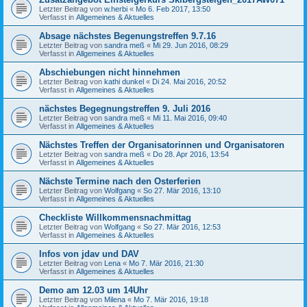
Letzter Beitrag von
w.herbi
«
Mo 6. Feb 2017, 13:50
Verfasst in
Allgemeines & Aktuelles
Absage nächstes Begenungstreffen 9.7.16
Letzter Beitrag von
sandra meß
«
Mi 29. Jun 2016, 08:29
Verfasst in
Allgemeines & Aktuelles
Abschiebungen nicht hinnehmen
Letzter Beitrag von
kathi dunkel
«
Di 24. Mai 2016, 20:52
Verfasst in
Allgemeines & Aktuelles
nächstes Begegnungstreffen 9. Juli 2016
Letzter Beitrag von
sandra meß
«
Mi 11. Mai 2016, 09:40
Verfasst in
Allgemeines & Aktuelles
Nächstes Treffen der Organisatorinnen und Organisatoren
Letzter Beitrag von
sandra meß
«
Do 28. Apr 2016, 13:54
Verfasst in
Allgemeines & Aktuelles
Nächste Termine nach den Osterferien
Letzter Beitrag von
Wolfgang
«
So 27. Mär 2016, 13:10
Verfasst in
Allgemeines & Aktuelles
Checkliste Willkommensnachmittag
Letzter Beitrag von
Wolfgang
«
So 27. Mär 2016, 12:53
Verfasst in
Allgemeines & Aktuelles
Infos von jdav und DAV
Letzter Beitrag von
Lena
«
Mo 7. Mär 2016, 21:30
Verfasst in
Allgemeines & Aktuelles
Demo am 12.03 um 14Uhr
Letzter Beitrag von
Milena
«
Mo 7. Mär 2016, 19:18