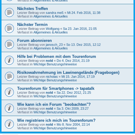
Verfasst in
Allgemeines & Aktuelles
Nächstes Treffen
Letzter Beitrag von
sandra meß
«
Mi 24. Feb 2016, 11:38
Verfasst in
Allgemeines & Aktuelles
Nächster Termin
Letzter Beitrag von
Wolfgang
«
Sa 23. Jan 2016, 21:05
Verfasst in
Allgemeines & Aktuelles
Forum abonnieren
Letzter Beitrag von
janosch_23
«
So 13. Dez 2015, 12:12
Verfasst in
Allgemeines & Aktuelles
Hilfe bei Problemen mit dem Tourenforum
Letzter Beitrag von
nold
«
Do 4. Dez 2014, 21:19
Verfasst in
Wichtige Benutzungshinweise
Risikowahrnehmung im Lawinengelände (Fragebogen)
Letzter Beitrag von
nicholas
«
Mi 15. Jan 2014, 17:19
Verfasst in
Wichtige Benutzungshinweise
Tourenforum für Smartphones -> tapatalk
Letzter Beitrag von
nold
«
Sa 22. Dez 2012, 21:25
Verfasst in
Wichtige Benutzungshinweise
Wie kann ich ein Forum "beobachten"?
Letzter Beitrag von
nold
«
Sa 3. Okt 2009, 23:27
Verfasst in
Wichtige Benutzungshinweise
Wie registriere ich mich im Tourenforum?
Letzter Beitrag von
nold
«
Mo 8. Nov 2004, 22:14
Verfasst in
Wichtige Benutzungshinweise