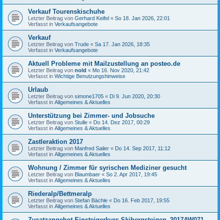
Verkauf Tourenskischuhe
Letzter Beitrag von
Gerhard Keifel
«
So 18. Jan 2026, 22:01
Verfasst in
Verkaufsangebote
Verkauf
Letzter Beitrag von
Trude
«
Sa 17. Jan 2026, 18:35
Verfasst in
Verkaufsangebote
Aktuell Probleme mit Mailzustellung an posteo.de
Letzter Beitrag von
nold
«
Mo 16. Nov 2020, 21:42
Verfasst in
Wichtige Benutzungshinweise
Urlaub
Letzter Beitrag von
simone1705
«
Di 9. Jun 2020, 20:30
Verfasst in
Allgemeines & Aktuelles
Unterstützung bei Zimmer- und Jobsuche
Letzter Beitrag von
Stulle
«
Do 14. Dez 2017, 00:29
Verfasst in
Allgemeines & Aktuelles
Zastleraktion 2017
Letzter Beitrag von
Manfred Sailer
«
Do 14. Sep 2017, 11:12
Verfasst in
Allgemeines & Aktuelles
Wohnung / Zimmer für syrischen Mediziner gesucht
Letzter Beitrag von
Blaumbaer
«
So 2. Apr 2017, 19:45
Verfasst in
Allgemeines & Aktuelles
Riederalp/Bettmeralp
Letzter Beitrag von
Stefan Bächle
«
Do 16. Feb 2017, 19:55
Verfasst in
Allgemeines & Aktuelles
Zusatzangebot Einsteigerkurs Skibergsteigen_2017AW071