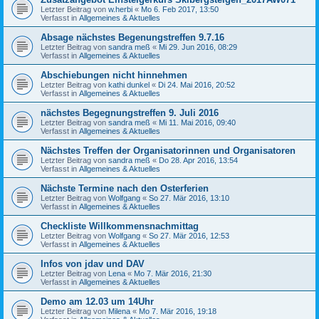
Letzter Beitrag von
w.herbi
«
Mo 6. Feb 2017, 13:50
Verfasst in
Allgemeines & Aktuelles
Absage nächstes Begenungstreffen 9.7.16
Letzter Beitrag von
sandra meß
«
Mi 29. Jun 2016, 08:29
Verfasst in
Allgemeines & Aktuelles
Abschiebungen nicht hinnehmen
Letzter Beitrag von
kathi dunkel
«
Di 24. Mai 2016, 20:52
Verfasst in
Allgemeines & Aktuelles
nächstes Begegnungstreffen 9. Juli 2016
Letzter Beitrag von
sandra meß
«
Mi 11. Mai 2016, 09:40
Verfasst in
Allgemeines & Aktuelles
Nächstes Treffen der Organisatorinnen und Organisatoren
Letzter Beitrag von
sandra meß
«
Do 28. Apr 2016, 13:54
Verfasst in
Allgemeines & Aktuelles
Nächste Termine nach den Osterferien
Letzter Beitrag von
Wolfgang
«
So 27. Mär 2016, 13:10
Verfasst in
Allgemeines & Aktuelles
Checkliste Willkommensnachmittag
Letzter Beitrag von
Wolfgang
«
So 27. Mär 2016, 12:53
Verfasst in
Allgemeines & Aktuelles
Infos von jdav und DAV
Letzter Beitrag von
Lena
«
Mo 7. Mär 2016, 21:30
Verfasst in
Allgemeines & Aktuelles
Demo am 12.03 um 14Uhr
Letzter Beitrag von
Milena
«
Mo 7. Mär 2016, 19:18