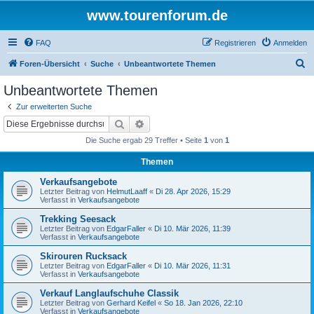
www.tourenforum.de
FAQ
Registrieren
Anmelden
S
Foren-Übersicht
Suche
Unbeantwortete Themen
u
Unbeantwortete Themen
c
Zur erweiterten Suche
h
Suche
Erweiterte Suche
e
Die Suche ergab 29 Treffer • Seite
1
von
1
Themen
Verkaufsangebote
Letzter Beitrag von
HelmutLaaff
«
Di 28. Apr 2026, 15:29
Verfasst in
Verkaufsangebote
Trekking Seesack
Letzter Beitrag von
EdgarFaller
«
Di 10. Mär 2026, 11:39
Verfasst in
Verkaufsangebote
Skirouren Rucksack
Letzter Beitrag von
EdgarFaller
«
Di 10. Mär 2026, 11:31
Verfasst in
Verkaufsangebote
Verkauf Langlaufschuhe Classik
Letzter Beitrag von
Gerhard Keifel
«
So 18. Jan 2026, 22:10
Verfasst in
Verkaufsangebote