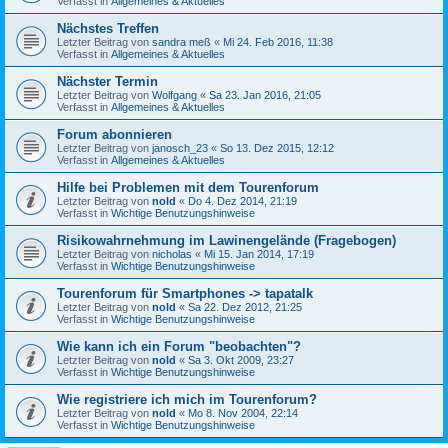
Verfasst in
Allgemeines & Aktuelles
Nächstes Treffen
Letzter Beitrag von
sandra meß
«
Mi 24. Feb 2016, 11:38
Verfasst in
Allgemeines & Aktuelles
Nächster Termin
Letzter Beitrag von
Wolfgang
«
Sa 23. Jan 2016, 21:05
Verfasst in
Allgemeines & Aktuelles
Forum abonnieren
Letzter Beitrag von
janosch_23
«
So 13. Dez 2015, 12:12
Verfasst in
Allgemeines & Aktuelles
Hilfe bei Problemen mit dem Tourenforum
Letzter Beitrag von
nold
«
Do 4. Dez 2014, 21:19
Verfasst in
Wichtige Benutzungshinweise
Risikowahrnehmung im Lawinengelände (Fragebogen)
Letzter Beitrag von
nicholas
«
Mi 15. Jan 2014, 17:19
Verfasst in
Wichtige Benutzungshinweise
Tourenforum für Smartphones -> tapatalk
Letzter Beitrag von
nold
«
Sa 22. Dez 2012, 21:25
Verfasst in
Wichtige Benutzungshinweise
Wie kann ich ein Forum "beobachten"?
Letzter Beitrag von
nold
«
Sa 3. Okt 2009, 23:27
Verfasst in
Wichtige Benutzungshinweise
Wie registriere ich mich im Tourenforum?
Letzter Beitrag von
nold
«
Mo 8. Nov 2004, 22:14
Verfasst in
Wichtige Benutzungshinweise