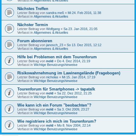
Verfasst in
Allgemeines & Aktuelles
Nächstes Treffen
Letzter Beitrag von
sandra meß
«
Mi 24. Feb 2016, 11:38
Verfasst in
Allgemeines & Aktuelles
Nächster Termin
Letzter Beitrag von
Wolfgang
«
Sa 23. Jan 2016, 21:05
Verfasst in
Allgemeines & Aktuelles
Forum abonnieren
Letzter Beitrag von
janosch_23
«
So 13. Dez 2015, 12:12
Verfasst in
Allgemeines & Aktuelles
Hilfe bei Problemen mit dem Tourenforum
Letzter Beitrag von
nold
«
Do 4. Dez 2014, 21:19
Verfasst in
Wichtige Benutzungshinweise
Risikowahrnehmung im Lawinengelände (Fragebogen)
Letzter Beitrag von
nicholas
«
Mi 15. Jan 2014, 17:19
Verfasst in
Wichtige Benutzungshinweise
Tourenforum für Smartphones -> tapatalk
Letzter Beitrag von
nold
«
Sa 22. Dez 2012, 21:25
Verfasst in
Wichtige Benutzungshinweise
Wie kann ich ein Forum "beobachten"?
Letzter Beitrag von
nold
«
Sa 3. Okt 2009, 23:27
Verfasst in
Wichtige Benutzungshinweise
Wie registriere ich mich im Tourenforum?
Letzter Beitrag von
nold
«
Mo 8. Nov 2004, 22:14
Verfasst in
Wichtige Benutzungshinweise