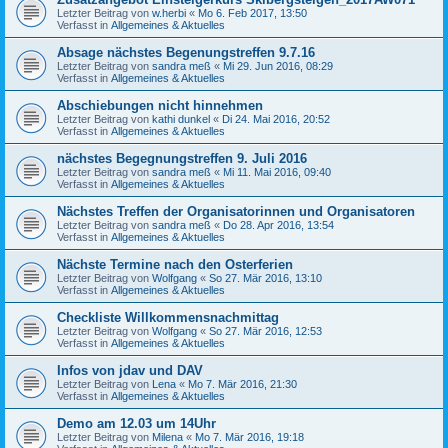
Letzter Beitrag von
w.herbi
«
Mo 6. Feb 2017, 13:50
Verfasst in
Allgemeines & Aktuelles
Absage nächstes Begenungstreffen 9.7.16
Letzter Beitrag von
sandra meß
«
Mi 29. Jun 2016, 08:29
Verfasst in
Allgemeines & Aktuelles
Abschiebungen nicht hinnehmen
Letzter Beitrag von
kathi dunkel
«
Di 24. Mai 2016, 20:52
Verfasst in
Allgemeines & Aktuelles
nächstes Begegnungstreffen 9. Juli 2016
Letzter Beitrag von
sandra meß
«
Mi 11. Mai 2016, 09:40
Verfasst in
Allgemeines & Aktuelles
Nächstes Treffen der Organisatorinnen und Organisatoren
Letzter Beitrag von
sandra meß
«
Do 28. Apr 2016, 13:54
Verfasst in
Allgemeines & Aktuelles
Nächste Termine nach den Osterferien
Letzter Beitrag von
Wolfgang
«
So 27. Mär 2016, 13:10
Verfasst in
Allgemeines & Aktuelles
Checkliste Willkommensnachmittag
Letzter Beitrag von
Wolfgang
«
So 27. Mär 2016, 12:53
Verfasst in
Allgemeines & Aktuelles
Infos von jdav und DAV
Letzter Beitrag von
Lena
«
Mo 7. Mär 2016, 21:30
Verfasst in
Allgemeines & Aktuelles
Demo am 12.03 um 14Uhr
Letzter Beitrag von
Milena
«
Mo 7. Mär 2016, 19:18