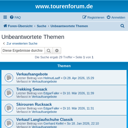
www.tourenforum.de
FAQ
Registrieren
Anmelden
S
Foren-Übersicht
Suche
Unbeantwortete Themen
u
Unbeantwortete Themen
c
Zur erweiterten Suche
h
Suche
Erweiterte Suche
e
Die Suche ergab 29 Treffer • Seite
1
von
1
Themen
Verkaufsangebote
Letzter Beitrag von
HelmutLaaff
«
Di 28. Apr 2026, 15:29
Verfasst in
Verkaufsangebote
Trekking Seesack
Letzter Beitrag von
EdgarFaller
«
Di 10. Mär 2026, 11:39
Verfasst in
Verkaufsangebote
Skirouren Rucksack
Letzter Beitrag von
EdgarFaller
«
Di 10. Mär 2026, 11:31
Verfasst in
Verkaufsangebote
Verkauf Langlaufschuhe Classik
Letzter Beitrag von
Gerhard Keifel
«
So 18. Jan 2026, 22:10
Verfasst in
Verkaufsangebote