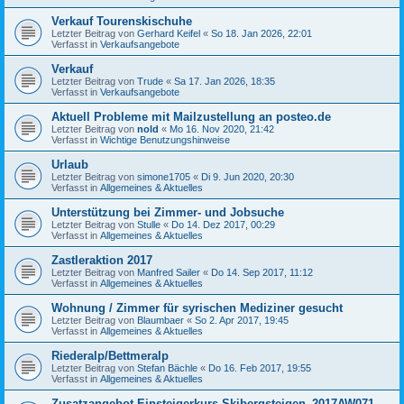
Verkauf Tourenskischuhe
Letzter Beitrag von
Gerhard Keifel
«
So 18. Jan 2026, 22:01
Verfasst in
Verkaufsangebote
Verkauf
Letzter Beitrag von
Trude
«
Sa 17. Jan 2026, 18:35
Verfasst in
Verkaufsangebote
Aktuell Probleme mit Mailzustellung an posteo.de
Letzter Beitrag von
nold
«
Mo 16. Nov 2020, 21:42
Verfasst in
Wichtige Benutzungshinweise
Urlaub
Letzter Beitrag von
simone1705
«
Di 9. Jun 2020, 20:30
Verfasst in
Allgemeines & Aktuelles
Unterstützung bei Zimmer- und Jobsuche
Letzter Beitrag von
Stulle
«
Do 14. Dez 2017, 00:29
Verfasst in
Allgemeines & Aktuelles
Zastleraktion 2017
Letzter Beitrag von
Manfred Sailer
«
Do 14. Sep 2017, 11:12
Verfasst in
Allgemeines & Aktuelles
Wohnung / Zimmer für syrischen Mediziner gesucht
Letzter Beitrag von
Blaumbaer
«
So 2. Apr 2017, 19:45
Verfasst in
Allgemeines & Aktuelles
Riederalp/Bettmeralp
Letzter Beitrag von
Stefan Bächle
«
Do 16. Feb 2017, 19:55
Verfasst in
Allgemeines & Aktuelles
Zusatzangebot Einsteigerkurs Skibergsteigen_2017AW071