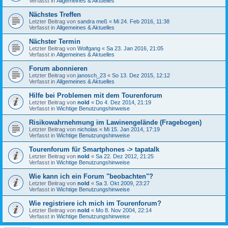
Verfasst in
Allgemeines & Aktuelles
Nächstes Treffen
Letzter Beitrag von
sandra meß
«
Mi 24. Feb 2016, 11:38
Verfasst in
Allgemeines & Aktuelles
Nächster Termin
Letzter Beitrag von
Wolfgang
«
Sa 23. Jan 2016, 21:05
Verfasst in
Allgemeines & Aktuelles
Forum abonnieren
Letzter Beitrag von
janosch_23
«
So 13. Dez 2015, 12:12
Verfasst in
Allgemeines & Aktuelles
Hilfe bei Problemen mit dem Tourenforum
Letzter Beitrag von
nold
«
Do 4. Dez 2014, 21:19
Verfasst in
Wichtige Benutzungshinweise
Risikowahrnehmung im Lawinengelände (Fragebogen)
Letzter Beitrag von
nicholas
«
Mi 15. Jan 2014, 17:19
Verfasst in
Wichtige Benutzungshinweise
Tourenforum für Smartphones -> tapatalk
Letzter Beitrag von
nold
«
Sa 22. Dez 2012, 21:25
Verfasst in
Wichtige Benutzungshinweise
Wie kann ich ein Forum "beobachten"?
Letzter Beitrag von
nold
«
Sa 3. Okt 2009, 23:27
Verfasst in
Wichtige Benutzungshinweise
Wie registriere ich mich im Tourenforum?
Letzter Beitrag von
nold
«
Mo 8. Nov 2004, 22:14
Verfasst in
Wichtige Benutzungshinweise