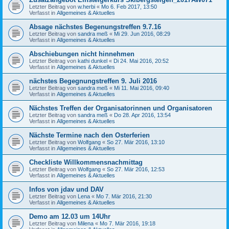
Letzter Beitrag von
w.herbi
«
Mo 6. Feb 2017, 13:50
Verfasst in
Allgemeines & Aktuelles
Absage nächstes Begenungstreffen 9.7.16
Letzter Beitrag von
sandra meß
«
Mi 29. Jun 2016, 08:29
Verfasst in
Allgemeines & Aktuelles
Abschiebungen nicht hinnehmen
Letzter Beitrag von
kathi dunkel
«
Di 24. Mai 2016, 20:52
Verfasst in
Allgemeines & Aktuelles
nächstes Begegnungstreffen 9. Juli 2016
Letzter Beitrag von
sandra meß
«
Mi 11. Mai 2016, 09:40
Verfasst in
Allgemeines & Aktuelles
Nächstes Treffen der Organisatorinnen und Organisatoren
Letzter Beitrag von
sandra meß
«
Do 28. Apr 2016, 13:54
Verfasst in
Allgemeines & Aktuelles
Nächste Termine nach den Osterferien
Letzter Beitrag von
Wolfgang
«
So 27. Mär 2016, 13:10
Verfasst in
Allgemeines & Aktuelles
Checkliste Willkommensnachmittag
Letzter Beitrag von
Wolfgang
«
So 27. Mär 2016, 12:53
Verfasst in
Allgemeines & Aktuelles
Infos von jdav und DAV
Letzter Beitrag von
Lena
«
Mo 7. Mär 2016, 21:30
Verfasst in
Allgemeines & Aktuelles
Demo am 12.03 um 14Uhr
Letzter Beitrag von
Milena
«
Mo 7. Mär 2016, 19:18