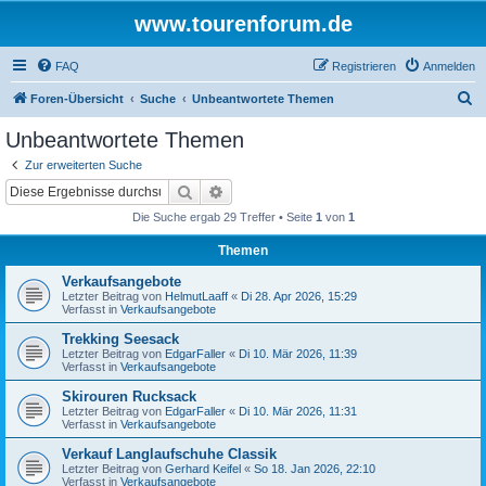
www.tourenforum.de
FAQ
Registrieren
Anmelden
S
Foren-Übersicht
Suche
Unbeantwortete Themen
u
Unbeantwortete Themen
c
Zur erweiterten Suche
h
Suche
Erweiterte Suche
e
Die Suche ergab 29 Treffer • Seite
1
von
1
Themen
Verkaufsangebote
Letzter Beitrag von
HelmutLaaff
«
Di 28. Apr 2026, 15:29
Verfasst in
Verkaufsangebote
Trekking Seesack
Letzter Beitrag von
EdgarFaller
«
Di 10. Mär 2026, 11:39
Verfasst in
Verkaufsangebote
Skirouren Rucksack
Letzter Beitrag von
EdgarFaller
«
Di 10. Mär 2026, 11:31
Verfasst in
Verkaufsangebote
Verkauf Langlaufschuhe Classik
Letzter Beitrag von
Gerhard Keifel
«
So 18. Jan 2026, 22:10
Verfasst in
Verkaufsangebote