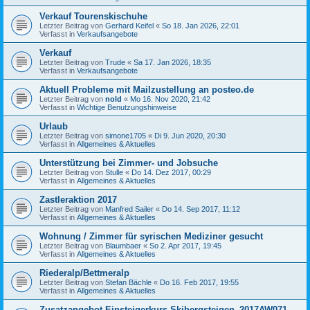
Verkauf Tourenskischuhe
Letzter Beitrag von
Gerhard Keifel
«
So 18. Jan 2026, 22:01
Verfasst in
Verkaufsangebote
Verkauf
Letzter Beitrag von
Trude
«
Sa 17. Jan 2026, 18:35
Verfasst in
Verkaufsangebote
Aktuell Probleme mit Mailzustellung an posteo.de
Letzter Beitrag von
nold
«
Mo 16. Nov 2020, 21:42
Verfasst in
Wichtige Benutzungshinweise
Urlaub
Letzter Beitrag von
simone1705
«
Di 9. Jun 2020, 20:30
Verfasst in
Allgemeines & Aktuelles
Unterstützung bei Zimmer- und Jobsuche
Letzter Beitrag von
Stulle
«
Do 14. Dez 2017, 00:29
Verfasst in
Allgemeines & Aktuelles
Zastleraktion 2017
Letzter Beitrag von
Manfred Sailer
«
Do 14. Sep 2017, 11:12
Verfasst in
Allgemeines & Aktuelles
Wohnung / Zimmer für syrischen Mediziner gesucht
Letzter Beitrag von
Blaumbaer
«
So 2. Apr 2017, 19:45
Verfasst in
Allgemeines & Aktuelles
Riederalp/Bettmeralp
Letzter Beitrag von
Stefan Bächle
«
Do 16. Feb 2017, 19:55
Verfasst in
Allgemeines & Aktuelles
Zusatzangebot Einsteigerkurs Skibergsteigen_2017AW071