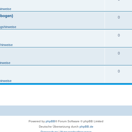
hinweise
ebogen)
0
ngshinweise
0
shinweise
0
inweise
0
hinweise
Powered by
phpBB
® Forum Software © phpBB Limited
Deutsche Übersetzung durch
phpBB.de
Datenschutz
|
Nutzungsbedingungen