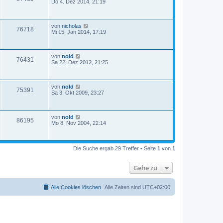
Do 4. Dez 2014, 21:19
von
nicholas
76718
Mi 15. Jan 2014, 17:19
von
nold
76431
Sa 22. Dez 2012, 21:25
von
nold
75391
Sa 3. Okt 2009, 23:27
von
nold
86195
Mo 8. Nov 2004, 22:14
Die Suche ergab 29 Treffer • Seite
1
von
1
Gehe zu
Alle Cookies löschen
Alle Zeiten sind
UTC+02:00