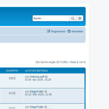
Suche
Erweiterte Suche
Registrieren
Anmelden
Die Suche ergab 29 Treffer • Seite
1
von
1
ZUGRIFFE
LETZTER BEITRAG
von
HelmutLaaff
3420
Di 28. Apr 2026, 15:29
von
EdgarFaller
4125
Di 10. Mär 2026, 11:39
von
EdgarFaller
2771