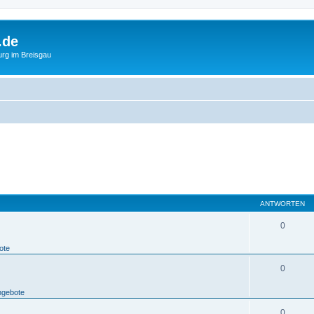
.de
urg im Breisgau
ANTWORTEN
0
ote
0
ngebote
0