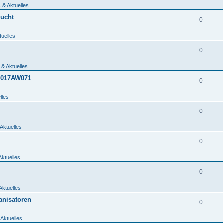
 & Aktuelles
sucht
0
tuelles
0
 & Aktuelles
_2017AW071
0
lles
0
Aktuelles
0
Aktuelles
0
Aktuelles
anisatoren
0
 Aktuelles