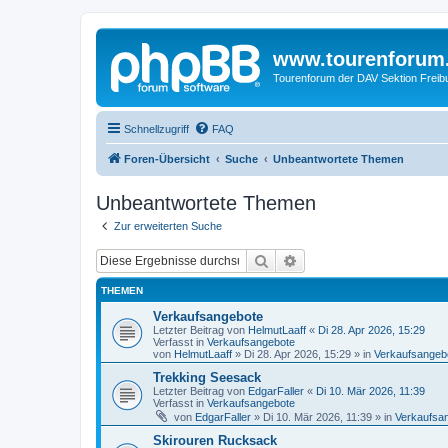
www.tourenforum
Tourenforum der DAV Sektion Freib
Schnellzugriff
FAQ
Foren-Übersicht
Suche
Unbeantwortete Themen
Unbeantwortete Themen
Zur erweiterten Suche
Suche
Erweiterte Suche
THEMEN
Verkaufsangebote
Letzter Beitrag von
HelmutLaaff
«
Di 28. Apr 2026, 15:29
Verfasst in
Verkaufsangebote
von
HelmutLaaff
»
Di 28. Apr 2026, 15:29
» in
Verkaufsangeb
Trekking Seesack
Letzter Beitrag von
EdgarFaller
«
Di 10. Mär 2026, 11:39
Verfasst in
Verkaufsangebote
von
EdgarFaller
»
Di 10. Mär 2026, 11:39
» in
Verkaufsa
Skirouren Rucksack