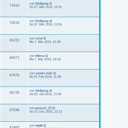
von
Wolfgang
71616
So 27. Mär 2016, 13:10
von
Wolfgang
70534
So 27. Mär 2016, 12:53
von
Lena
69153
Mo 7. Mär 2016, 21:30
von
Milena
69071
Mo 7. Mär 2016, 19:18
von
sandra meß
67876
Mi 24. Feb 2016, 11:38
von
Wolfgang
68726
Sa 23. Jan 2016, 21:05
von
janosch_23
67598
So 13. Dez 2015, 12:12
von
nold
87465