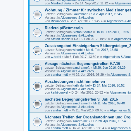
von
Manfred Sailer
»
Do 14. Sep 2017, 11:12
» in
Allgemeines
Wohnung / Zimmer für syrischen Mediziner ge
Letzter Beitrag von
Blaumbaer
«
So 2. Apr 2017, 19:45
Verfasst in
Allgemeines & Aktuelles
von
Blaumbaer
»
So 2. Apr 2017, 19:45
» in
Allgemeines & Ak
Riederalp/Bettmeralp
Letzter Beitrag von
Stefan Bächle
«
Do 16. Feb 2017, 19:55
Verfasst in
Allgemeines & Aktuelles
von
Stefan Bächle
»
Do 16. Feb 2017, 19:55
» in
Allgemeines
Zusatzangebot Einsteigerkurs Skibergsteigen
Letzter Beitrag von
w.herbi
«
Mo 6. Feb 2017, 13:50
Verfasst in
Allgemeines & Aktuelles
von
w.herbi
»
Mo 6. Feb 2017, 13:50
» in
Allgemeines & Aktue
Absage nächstes Begenungstreffen 9.7.16
Letzter Beitrag von
sandra meß
«
Mi 29. Jun 2016, 08:29
Verfasst in
Allgemeines & Aktuelles
von
sandra meß
»
Mi 29. Jun 2016, 08:29
» in
Allgemeines & 
Abschiebungen nicht hinnehmen
Letzter Beitrag von
kathi dunkel
«
Di 24. Mai 2016, 20:52
Verfasst in
Allgemeines & Aktuelles
von
kathi dunkel
»
Di 24. Mai 2016, 20:52
» in
Allgemeines & 
nächstes Begegnungstreffen 9. Juli 2016
Letzter Beitrag von
sandra meß
«
Mi 11. Mai 2016, 09:40
Verfasst in
Allgemeines & Aktuelles
von
sandra meß
»
Mi 11. Mai 2016, 09:40
» in
Allgemeines & 
Nächstes Treffen der Organisatorinnen und Org
Letzter Beitrag von
sandra meß
«
Do 28. Apr 2016, 13:54
Verfasst in
Allgemeines & Aktuelles
von
sandra meß
»
Do 28. Apr 2016, 13:54
» in
Allgemeines &