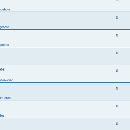
ngebote
0
gebote
0
gebote
0
.de
0
shinweise
0
ktuelles
0
lles
0