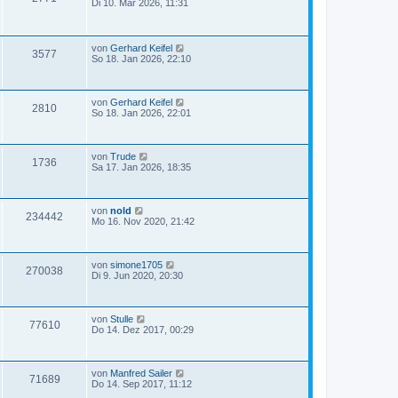
Di 10. Mär 2026, 11:31
von
Gerhard Keifel
3577
So 18. Jan 2026, 22:10
von
Gerhard Keifel
2810
So 18. Jan 2026, 22:01
von
Trude
1736
Sa 17. Jan 2026, 18:35
von
nold
234442
Mo 16. Nov 2020, 21:42
von
simone1705
270038
Di 9. Jun 2020, 20:30
von
Stulle
77610
Do 14. Dez 2017, 00:29
von
Manfred Sailer
71689
Do 14. Sep 2017, 11:12