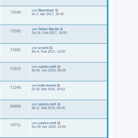
von
Blaumbaer
73330
So 2. Apr 2017, 19:45
von
Stefan Bächle
72592
Do 16. Feb 2017, 19:55
von
w.herbi
71681
Mo 6. Feb 2017, 13:50
von
sandra meß
71825
Mi 29. Jun 2016, 08:29
von
kathi dunkel
71240
Di 24. Mai 2016, 20:52
von
sandra meß
69669
Mi 11. Mai 2016, 09:40
von
sandra meß
70751
Do 28. Apr 2016, 13:54