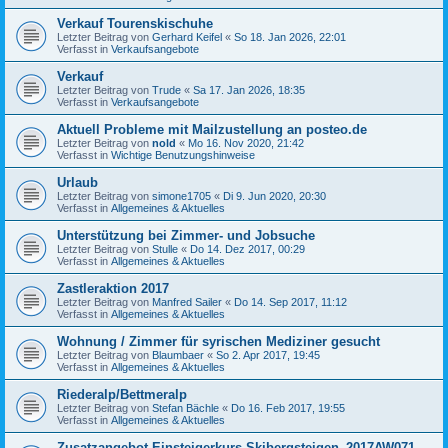
Verkauf Tourenskischuhe
Letzter Beitrag von
Gerhard Keifel
«
So 18. Jan 2026, 22:01
Verfasst in
Verkaufsangebote
Verkauf
Letzter Beitrag von
Trude
«
Sa 17. Jan 2026, 18:35
Verfasst in
Verkaufsangebote
Aktuell Probleme mit Mailzustellung an posteo.de
Letzter Beitrag von
nold
«
Mo 16. Nov 2020, 21:42
Verfasst in
Wichtige Benutzungshinweise
Urlaub
Letzter Beitrag von
simone1705
«
Di 9. Jun 2020, 20:30
Verfasst in
Allgemeines & Aktuelles
Unterstützung bei Zimmer- und Jobsuche
Letzter Beitrag von
Stulle
«
Do 14. Dez 2017, 00:29
Verfasst in
Allgemeines & Aktuelles
Zastleraktion 2017
Letzter Beitrag von
Manfred Sailer
«
Do 14. Sep 2017, 11:12
Verfasst in
Allgemeines & Aktuelles
Wohnung / Zimmer für syrischen Mediziner gesucht
Letzter Beitrag von
Blaumbaer
«
So 2. Apr 2017, 19:45
Verfasst in
Allgemeines & Aktuelles
Riederalp/Bettmeralp
Letzter Beitrag von
Stefan Bächle
«
Do 16. Feb 2017, 19:55
Verfasst in
Allgemeines & Aktuelles
Zusatzangebot Einsteigerkurs Skibergsteigen_2017AW071