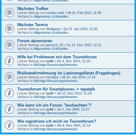
Verfasst in
Allgemeines & Aktuelles
Nächstes Treffen
Letzter Beitrag von
sandra meß
«
Mi 24. Feb 2016, 11:38
Verfasst in
Allgemeines & Aktuelles
Nächster Termin
Letzter Beitrag von
Wolfgang
«
Sa 23. Jan 2016, 21:05
Verfasst in
Allgemeines & Aktuelles
Forum abonnieren
Letzter Beitrag von
janosch_23
«
So 13. Dez 2015, 12:12
Verfasst in
Allgemeines & Aktuelles
Hilfe bei Problemen mit dem Tourenforum
Letzter Beitrag von
nold
«
Do 4. Dez 2014, 21:19
Verfasst in
Wichtige Benutzungshinweise
Risikowahrnehmung im Lawinengelände (Fragebogen)
Letzter Beitrag von
nicholas
«
Mi 15. Jan 2014, 17:19
Verfasst in
Wichtige Benutzungshinweise
Tourenforum für Smartphones -> tapatalk
Letzter Beitrag von
nold
«
Sa 22. Dez 2012, 21:25
Verfasst in
Wichtige Benutzungshinweise
Wie kann ich ein Forum "beobachten"?
Letzter Beitrag von
nold
«
Sa 3. Okt 2009, 23:27
Verfasst in
Wichtige Benutzungshinweise
Wie registriere ich mich im Tourenforum?
Letzter Beitrag von
nold
«
Mo 8. Nov 2004, 22:14
Verfasst in
Wichtige Benutzungshinweise