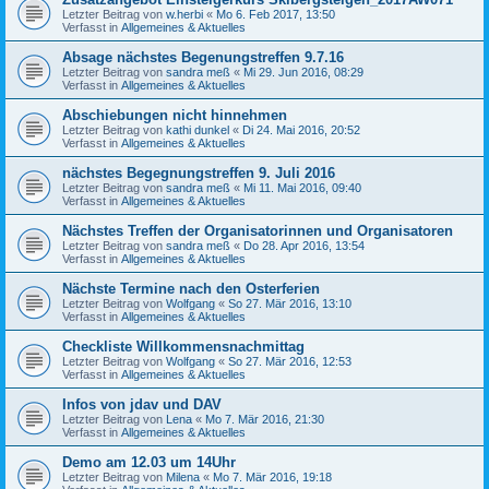
Letzter Beitrag von
w.herbi
«
Mo 6. Feb 2017, 13:50
Verfasst in
Allgemeines & Aktuelles
Absage nächstes Begenungstreffen 9.7.16
Letzter Beitrag von
sandra meß
«
Mi 29. Jun 2016, 08:29
Verfasst in
Allgemeines & Aktuelles
Abschiebungen nicht hinnehmen
Letzter Beitrag von
kathi dunkel
«
Di 24. Mai 2016, 20:52
Verfasst in
Allgemeines & Aktuelles
nächstes Begegnungstreffen 9. Juli 2016
Letzter Beitrag von
sandra meß
«
Mi 11. Mai 2016, 09:40
Verfasst in
Allgemeines & Aktuelles
Nächstes Treffen der Organisatorinnen und Organisatoren
Letzter Beitrag von
sandra meß
«
Do 28. Apr 2016, 13:54
Verfasst in
Allgemeines & Aktuelles
Nächste Termine nach den Osterferien
Letzter Beitrag von
Wolfgang
«
So 27. Mär 2016, 13:10
Verfasst in
Allgemeines & Aktuelles
Checkliste Willkommensnachmittag
Letzter Beitrag von
Wolfgang
«
So 27. Mär 2016, 12:53
Verfasst in
Allgemeines & Aktuelles
Infos von jdav und DAV
Letzter Beitrag von
Lena
«
Mo 7. Mär 2016, 21:30
Verfasst in
Allgemeines & Aktuelles
Demo am 12.03 um 14Uhr
Letzter Beitrag von
Milena
«
Mo 7. Mär 2016, 19:18