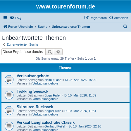
www.tourenforum.de
FAQ
Registrieren
Anmelden
S
Foren-Übersicht
Suche
Unbeantwortete Themen
u
Unbeantwortete Themen
c
Zur erweiterten Suche
h
Suche
Erweiterte Suche
e
Die Suche ergab 29 Treffer • Seite
1
von
1
Themen
Verkaufsangebote
Letzter Beitrag von
HelmutLaaff
«
Di 28. Apr 2026, 15:29
Verfasst in
Verkaufsangebote
Trekking Seesack
Letzter Beitrag von
EdgarFaller
«
Di 10. Mär 2026, 11:39
Verfasst in
Verkaufsangebote
Skirouren Rucksack
Letzter Beitrag von
EdgarFaller
«
Di 10. Mär 2026, 11:31
Verfasst in
Verkaufsangebote
Verkauf Langlaufschuhe Classik
Letzter Beitrag von
Gerhard Keifel
«
So 18. Jan 2026, 22:10
Verfasst in
Verkaufsangebote