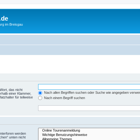
.de
urg im Breisgau
Wort, das nicht
Nach allen Begriffen suchen oder Suche wie angegeben verwe
rhalb einer Klammer,
tzhalter für teilweise
Nach einem Begriff suchen
Unterforen werden
chen“ unten nicht