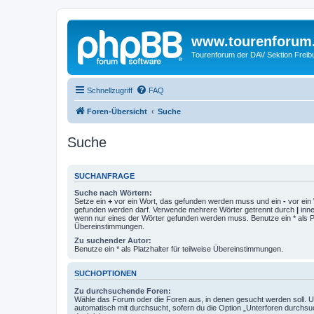
www.tourenforum
Tourenforum der DAV Sektion Freib
Schnellzugriff
FAQ
Foren-Übersicht
Suche
Suche
SUCHANFRAGE
Suche nach Wörtern:
Setze ein
+
vor ein Wort, das gefunden werden muss und ein
-
vor ein 
gefunden werden darf. Verwende mehrere Wörter getrennt durch
|
inne
wenn nur eines der Wörter gefunden werden muss. Benutze ein * als Pla
Übereinstimmungen.
Zu suchender Autor:
Benutze ein * als Platzhalter für teilweise Übereinstimmungen.
SUCHOPTIONEN
Zu durchsuchende Foren:
Wähle das Forum oder die Foren aus, in denen gesucht werden soll. 
automatisch mit durchsucht, sofern du die Option „Unterforen durchsu