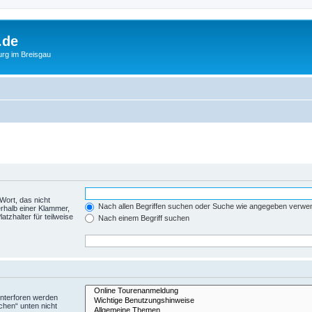
.de
urg im Breisgau
Wort, das nicht
Nach allen Begriffen suchen oder Suche wie angegeben verwe
rhalb einer Klammer,
tzhalter für teilweise
Nach einem Begriff suchen
Unterforen werden
chen“ unten nicht