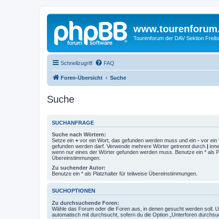
www.tourenforum
Tourenforum der DAV Sektion Freib
Schnellzugriff
FAQ
Foren-Übersicht
Suche
Suche
SUCHANFRAGE
Suche nach Wörtern:
Setze ein
+
vor ein Wort, das gefunden werden muss und ein
-
vor ein 
gefunden werden darf. Verwende mehrere Wörter getrennt durch
|
inne
wenn nur eines der Wörter gefunden werden muss. Benutze ein * als Pla
Übereinstimmungen.
Zu suchender Autor:
Benutze ein * als Platzhalter für teilweise Übereinstimmungen.
SUCHOPTIONEN
Zu durchsuchende Foren:
Wähle das Forum oder die Foren aus, in denen gesucht werden soll. 
automatisch mit durchsucht, sofern du die Option „Unterforen durchsu