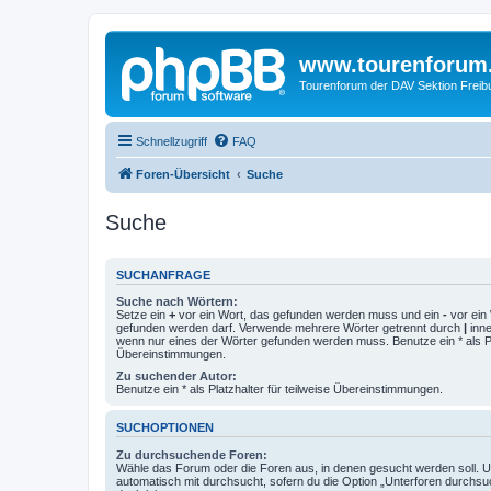
www.tourenforum
Tourenforum der DAV Sektion Freib
Schnellzugriff
FAQ
Foren-Übersicht
Suche
Suche
SUCHANFRAGE
Suche nach Wörtern:
Setze ein
+
vor ein Wort, das gefunden werden muss und ein
-
vor ein 
gefunden werden darf. Verwende mehrere Wörter getrennt durch
|
inne
wenn nur eines der Wörter gefunden werden muss. Benutze ein * als Pla
Übereinstimmungen.
Zu suchender Autor:
Benutze ein * als Platzhalter für teilweise Übereinstimmungen.
SUCHOPTIONEN
Zu durchsuchende Foren:
Wähle das Forum oder die Foren aus, in denen gesucht werden soll. 
automatisch mit durchsucht, sofern du die Option „Unterforen durchsu