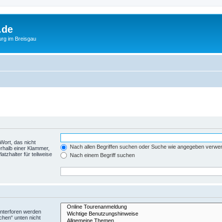
.de
urg im Breisgau
Wort, das nicht
Nach allen Begriffen suchen oder Suche wie angegeben verwe
rhalb einer Klammer,
tzhalter für teilweise
Nach einem Begriff suchen
Unterforen werden
chen“ unten nicht