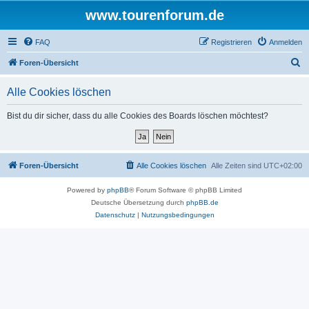
www.tourenforum.de
FAQ
Registrieren
Anmelden
S
Foren-Übersicht
u
Alle Cookies löschen
c
h
Bist du dir sicher, dass du alle Cookies des Boards löschen möchtest?
e
Foren-Übersicht
Alle Cookies löschen
Alle Zeiten sind
UTC+02:00
Powered by
phpBB
® Forum Software © phpBB Limited
Deutsche Übersetzung durch
phpBB.de
Datenschutz
|
Nutzungsbedingungen