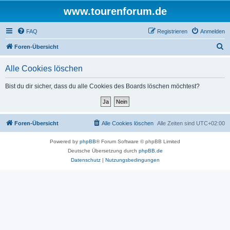
www.tourenforum.de
FAQ
Registrieren
Anmelden
S
Foren-Übersicht
u
Alle Cookies löschen
c
h
Bist du dir sicher, dass du alle Cookies des Boards löschen möchtest?
e
Foren-Übersicht
Alle Cookies löschen
Alle Zeiten sind
UTC+02:00
Powered by
phpBB
® Forum Software © phpBB Limited
Deutsche Übersetzung durch
phpBB.de
Datenschutz
|
Nutzungsbedingungen