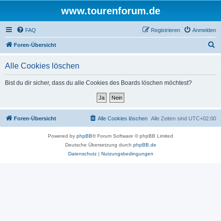
www.tourenforum.de
FAQ
Registrieren
Anmelden
S
Foren-Übersicht
u
Alle Cookies löschen
c
h
Bist du dir sicher, dass du alle Cookies des Boards löschen möchtest?
e
Foren-Übersicht
Alle Cookies löschen
Alle Zeiten sind
UTC+02:00
Powered by
phpBB
® Forum Software © phpBB Limited
Deutsche Übersetzung durch
phpBB.de
Datenschutz
|
Nutzungsbedingungen