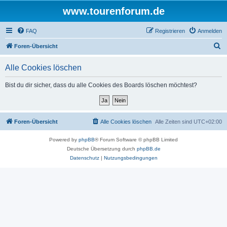
www.tourenforum.de
FAQ
Registrieren
Anmelden
S
Foren-Übersicht
u
Alle Cookies löschen
c
h
Bist du dir sicher, dass du alle Cookies des Boards löschen möchtest?
e
Foren-Übersicht
Alle Cookies löschen
Alle Zeiten sind
UTC+02:00
Powered by
phpBB
® Forum Software © phpBB Limited
Deutsche Übersetzung durch
phpBB.de
Datenschutz
|
Nutzungsbedingungen