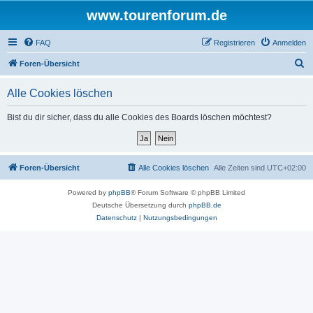
www.tourenforum.de
FAQ
Registrieren
Anmelden
S
Foren-Übersicht
u
Alle Cookies löschen
c
h
Bist du dir sicher, dass du alle Cookies des Boards löschen möchtest?
e
Foren-Übersicht
Alle Cookies löschen
Alle Zeiten sind
UTC+02:00
Powered by
phpBB
® Forum Software © phpBB Limited
Deutsche Übersetzung durch
phpBB.de
Datenschutz
|
Nutzungsbedingungen