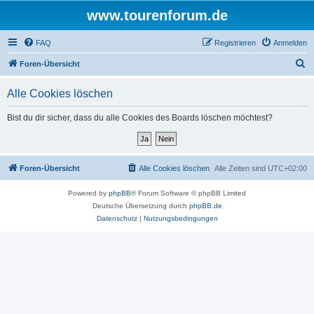
www.tourenforum.de
FAQ
Registrieren
Anmelden
S
Foren-Übersicht
u
Alle Cookies löschen
c
h
Bist du dir sicher, dass du alle Cookies des Boards löschen möchtest?
e
Foren-Übersicht
Alle Cookies löschen
Alle Zeiten sind
UTC+02:00
Powered by
phpBB
® Forum Software © phpBB Limited
Deutsche Übersetzung durch
phpBB.de
Datenschutz
|
Nutzungsbedingungen