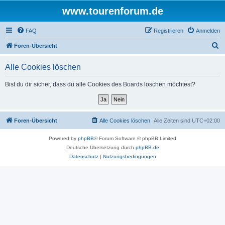
www.tourenforum.de
FAQ
Registrieren
Anmelden
S
Foren-Übersicht
u
Alle Cookies löschen
c
h
Bist du dir sicher, dass du alle Cookies des Boards löschen möchtest?
e
Foren-Übersicht
Alle Cookies löschen
Alle Zeiten sind
UTC+02:00
Powered by
phpBB
® Forum Software © phpBB Limited
Deutsche Übersetzung durch
phpBB.de
Datenschutz
|
Nutzungsbedingungen