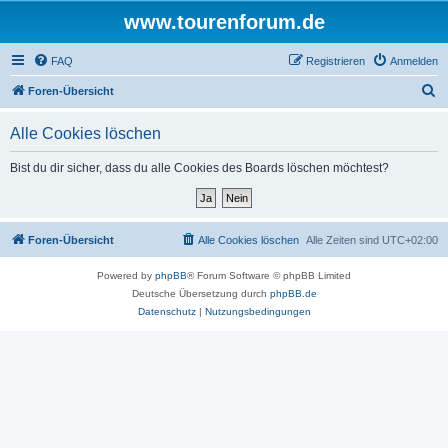
www.tourenforum.de
FAQ
Registrieren
Anmelden
S
Foren-Übersicht
u
Alle Cookies löschen
c
h
Bist du dir sicher, dass du alle Cookies des Boards löschen möchtest?
e
Foren-Übersicht
Alle Cookies löschen
Alle Zeiten sind
UTC+02:00
Powered by
phpBB
® Forum Software © phpBB Limited
Deutsche Übersetzung durch
phpBB.de
Datenschutz
|
Nutzungsbedingungen