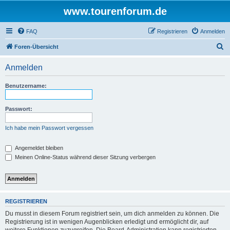
www.tourenforum.de
FAQ
Registrieren
Anmelden
S
Foren-Übersicht
u
Anmelden
c
h
Benutzername:
e
Passwort:
Ich habe mein Passwort vergessen
Angemeldet bleiben
Meinen Online-Status während dieser Sitzung verbergen
REGISTRIEREN
Du musst in diesem Forum registriert sein, um dich anmelden zu können. Die
Registrierung ist in wenigen Augenblicken erledigt und ermöglicht dir, auf
weitere Funktionen zuzugreifen. Die Board-Administration kann registrierten