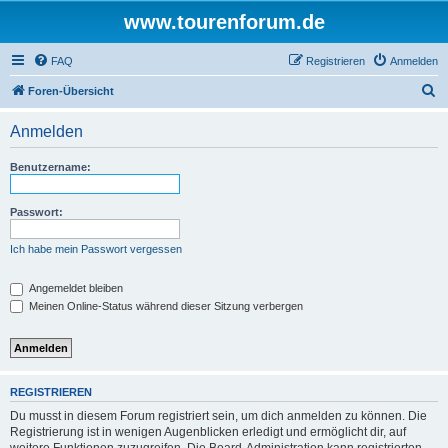
www.tourenforum.de
FAQ
Registrieren
Anmelden
S
Foren-Übersicht
u
Anmelden
c
h
Benutzername:
e
Passwort:
Ich habe mein Passwort vergessen
Angemeldet bleiben
Meinen Online-Status während dieser Sitzung verbergen
REGISTRIEREN
Du musst in diesem Forum registriert sein, um dich anmelden zu können. Die
Registrierung ist in wenigen Augenblicken erledigt und ermöglicht dir, auf
weitere Funktionen zuzugreifen. Die Board-Administration kann registrierten