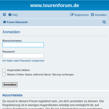
www.tourenforum.de
FAQ
Registrieren
Anmelden
S
Foren-Übersicht
u
Anmelden
c
h
Benutzername:
e
Passwort:
Ich habe mein Passwort vergessen
Angemeldet bleiben
Meinen Online-Status während dieser Sitzung verbergen
REGISTRIEREN
Du musst in diesem Forum registriert sein, um dich anmelden zu können. Die
Registrierung ist in wenigen Augenblicken erledigt und ermöglicht dir, auf
weitere Funktionen zuzugreifen. Die Board-Administration kann registrierten