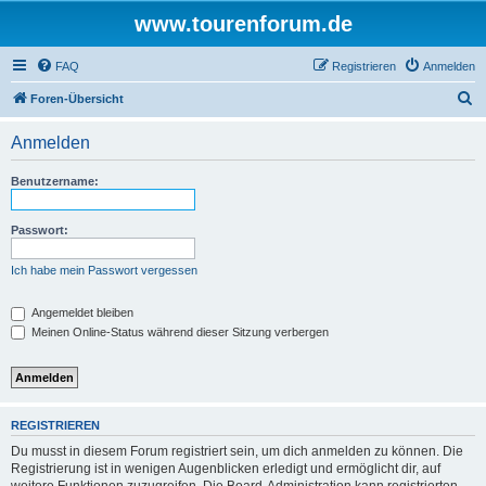
www.tourenforum.de
FAQ
Registrieren
Anmelden
S
Foren-Übersicht
u
Anmelden
c
h
Benutzername:
e
Passwort:
Ich habe mein Passwort vergessen
Angemeldet bleiben
Meinen Online-Status während dieser Sitzung verbergen
REGISTRIEREN
Du musst in diesem Forum registriert sein, um dich anmelden zu können. Die
Registrierung ist in wenigen Augenblicken erledigt und ermöglicht dir, auf
weitere Funktionen zuzugreifen. Die Board-Administration kann registrierten