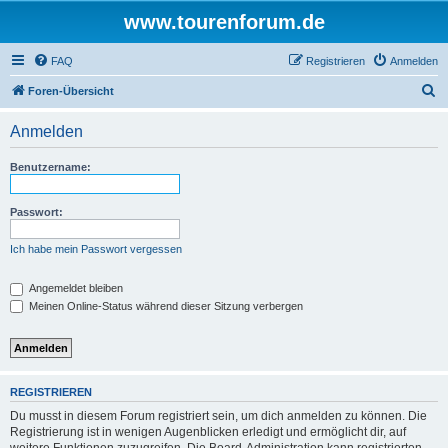
www.tourenforum.de
FAQ
Registrieren
Anmelden
S
Foren-Übersicht
u
Anmelden
c
h
Benutzername:
e
Passwort:
Ich habe mein Passwort vergessen
Angemeldet bleiben
Meinen Online-Status während dieser Sitzung verbergen
REGISTRIEREN
Du musst in diesem Forum registriert sein, um dich anmelden zu können. Die
Registrierung ist in wenigen Augenblicken erledigt und ermöglicht dir, auf
weitere Funktionen zuzugreifen. Die Board-Administration kann registrierten