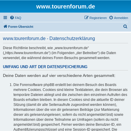
www.tourenforum.de
FAQ
Registrieren
Anmelden
S
Foren-Übersicht
u
www.tourenforum.de - Datenschutzerklärung
c
h
Diese Richtlinie beschreibt, wie „www.tourenforum.de“
(„https://www.tourenforum.de“) (im Folgenden „der Betreiber“) die Daten
e
verwendet, die während deines Foren-Besuchs gesammelt werden.
UMFANG UND ART DER DATENSPEICHERUNG
Deine Daten werden auf vier verschiedene Arten gesammelt:
Die Forensoftware phpBB erstellt bei deinem Besuch des Boards
mehrere Cookies. Cookies sind kleine Textdateien, die dein Browser als
temporäre Dateien ablegt und die zwischen den einzelnen Aufrufen des
Boards erhalten bleiben. In diesen Cookies sind die aktuelle ID deiner
Sitzung (damit dir alle Seitenaufrufe zugeordnet werden können),
Informationen über die von dir gelesenen Beiträge (zur Markierung
dieser als gelesen/ungelesen; sofern du nicht angemeldet bist) sowie
Informationen über deine Teilnahme an Umfragen (sofern du nicht
angemeldet bist) gespeichert. Ferner werden deine Benutzer-ID, ein
Authentifizierungsschlüssel und eine Session-ID gespeichert. Die