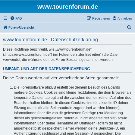
www.tourenforum.de
FAQ
Registrieren
Anmelden
S
Foren-Übersicht
u
www.tourenforum.de - Datenschutzerklärung
c
h
Diese Richtlinie beschreibt, wie „www.tourenforum.de“
(„https://www.tourenforum.de“) (im Folgenden „der Betreiber“) die Daten
e
verwendet, die während deines Foren-Besuchs gesammelt werden.
UMFANG UND ART DER DATENSPEICHERUNG
Deine Daten werden auf vier verschiedene Arten gesammelt:
Die Forensoftware phpBB erstellt bei deinem Besuch des Boards
mehrere Cookies. Cookies sind kleine Textdateien, die dein Browser als
temporäre Dateien ablegt und die zwischen den einzelnen Aufrufen des
Boards erhalten bleiben. In diesen Cookies sind die aktuelle ID deiner
Sitzung (damit dir alle Seitenaufrufe zugeordnet werden können),
Informationen über die von dir gelesenen Beiträge (zur Markierung
dieser als gelesen/ungelesen; sofern du nicht angemeldet bist) sowie
Informationen über deine Teilnahme an Umfragen (sofern du nicht
angemeldet bist) gespeichert. Ferner werden deine Benutzer-ID, ein
Authentifizierungsschlüssel und eine Session-ID gespeichert. Die