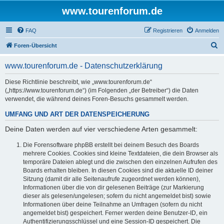
www.tourenforum.de
FAQ
Registrieren
Anmelden
S
Foren-Übersicht
u
www.tourenforum.de - Datenschutzerklärung
c
h
Diese Richtlinie beschreibt, wie „www.tourenforum.de“
(„https://www.tourenforum.de“) (im Folgenden „der Betreiber“) die Daten
e
verwendet, die während deines Foren-Besuchs gesammelt werden.
UMFANG UND ART DER DATENSPEICHERUNG
Deine Daten werden auf vier verschiedene Arten gesammelt:
Die Forensoftware phpBB erstellt bei deinem Besuch des Boards
mehrere Cookies. Cookies sind kleine Textdateien, die dein Browser als
temporäre Dateien ablegt und die zwischen den einzelnen Aufrufen des
Boards erhalten bleiben. In diesen Cookies sind die aktuelle ID deiner
Sitzung (damit dir alle Seitenaufrufe zugeordnet werden können),
Informationen über die von dir gelesenen Beiträge (zur Markierung
dieser als gelesen/ungelesen; sofern du nicht angemeldet bist) sowie
Informationen über deine Teilnahme an Umfragen (sofern du nicht
angemeldet bist) gespeichert. Ferner werden deine Benutzer-ID, ein
Authentifizierungsschlüssel und eine Session-ID gespeichert. Die