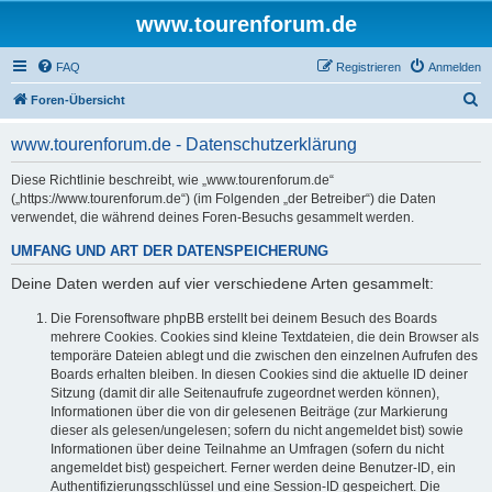
www.tourenforum.de
FAQ
Registrieren
Anmelden
S
Foren-Übersicht
u
www.tourenforum.de - Datenschutzerklärung
c
h
Diese Richtlinie beschreibt, wie „www.tourenforum.de“
(„https://www.tourenforum.de“) (im Folgenden „der Betreiber“) die Daten
e
verwendet, die während deines Foren-Besuchs gesammelt werden.
UMFANG UND ART DER DATENSPEICHERUNG
Deine Daten werden auf vier verschiedene Arten gesammelt:
Die Forensoftware phpBB erstellt bei deinem Besuch des Boards
mehrere Cookies. Cookies sind kleine Textdateien, die dein Browser als
temporäre Dateien ablegt und die zwischen den einzelnen Aufrufen des
Boards erhalten bleiben. In diesen Cookies sind die aktuelle ID deiner
Sitzung (damit dir alle Seitenaufrufe zugeordnet werden können),
Informationen über die von dir gelesenen Beiträge (zur Markierung
dieser als gelesen/ungelesen; sofern du nicht angemeldet bist) sowie
Informationen über deine Teilnahme an Umfragen (sofern du nicht
angemeldet bist) gespeichert. Ferner werden deine Benutzer-ID, ein
Authentifizierungsschlüssel und eine Session-ID gespeichert. Die