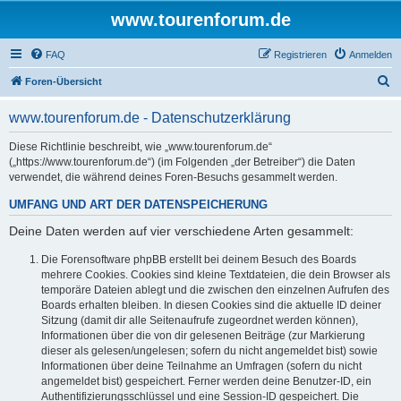
www.tourenforum.de
FAQ
Registrieren
Anmelden
S
Foren-Übersicht
u
www.tourenforum.de - Datenschutzerklärung
c
h
Diese Richtlinie beschreibt, wie „www.tourenforum.de“
(„https://www.tourenforum.de“) (im Folgenden „der Betreiber“) die Daten
e
verwendet, die während deines Foren-Besuchs gesammelt werden.
UMFANG UND ART DER DATENSPEICHERUNG
Deine Daten werden auf vier verschiedene Arten gesammelt:
Die Forensoftware phpBB erstellt bei deinem Besuch des Boards
mehrere Cookies. Cookies sind kleine Textdateien, die dein Browser als
temporäre Dateien ablegt und die zwischen den einzelnen Aufrufen des
Boards erhalten bleiben. In diesen Cookies sind die aktuelle ID deiner
Sitzung (damit dir alle Seitenaufrufe zugeordnet werden können),
Informationen über die von dir gelesenen Beiträge (zur Markierung
dieser als gelesen/ungelesen; sofern du nicht angemeldet bist) sowie
Informationen über deine Teilnahme an Umfragen (sofern du nicht
angemeldet bist) gespeichert. Ferner werden deine Benutzer-ID, ein
Authentifizierungsschlüssel und eine Session-ID gespeichert. Die