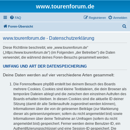
www.tourenforum.de
FAQ
Registrieren
Anmelden
S
Foren-Übersicht
u
www.tourenforum.de - Datenschutzerklärung
c
h
Diese Richtlinie beschreibt, wie „www.tourenforum.de“
(„https://www.tourenforum.de“) (im Folgenden „der Betreiber“) die Daten
e
verwendet, die während deines Foren-Besuchs gesammelt werden.
UMFANG UND ART DER DATENSPEICHERUNG
Deine Daten werden auf vier verschiedene Arten gesammelt:
Die Forensoftware phpBB erstellt bei deinem Besuch des Boards
mehrere Cookies. Cookies sind kleine Textdateien, die dein Browser als
temporäre Dateien ablegt und die zwischen den einzelnen Aufrufen des
Boards erhalten bleiben. In diesen Cookies sind die aktuelle ID deiner
Sitzung (damit dir alle Seitenaufrufe zugeordnet werden können),
Informationen über die von dir gelesenen Beiträge (zur Markierung
dieser als gelesen/ungelesen; sofern du nicht angemeldet bist) sowie
Informationen über deine Teilnahme an Umfragen (sofern du nicht
angemeldet bist) gespeichert. Ferner werden deine Benutzer-ID, ein
Authentifizierungsschlüssel und eine Session-ID gespeichert. Die