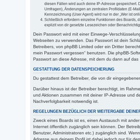
diesen Fällen wird auch deine IP-Adresse gespeichert. 
Umfragen), Änderungen an zentralen Profildaten (E-Mai
Kennzeichnung (User Agent) wird nur in der „Wer ist onl
Schließlich erfordern einzelne Funktionen des Boards,
explizit von dir gesetzte Lesezeichen oder Benachrichti
Dein Passwort wird mit einer Einwege-Verschlüsselung 
Webseiten zu verwenden. Das Passwort ist dein Schlü
Betreibers, von phpBB Limited oder ein Dritter berec
mein Passwort vergessen“ benutzen. Die phpBB-Softw
Passwort an diese Adresse, mit dem du dann auf das 
GESTATTUNG DER DATENSPEICHERUNG
Du gestattest dem Betreiber, die von dir eingegeben
Darüber hinaus ist der Betreiber berechtigt, im Rahm
und Aktionen zusammen mit deiner IP-Adresse und de
Nachverfolgbarkeit notwendig ist.
REGELUNGEN BEZÜGLICH DER WEITERGABE DEINE
Zweck eines Boards ist es, einen Austausch mit andere
Internet öffentlich zugänglich sein können. Der Betrei
Benutzer, Administratoren etc.) zugänglich sind. Wen
Adresse aus deinem Profil ist dabei jedoch nur für de