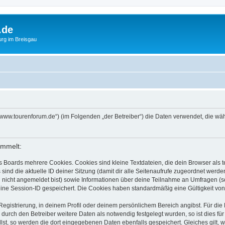
.de
urg im Breisgau
s://www.tourenforum.de“) (im Folgenden „der Betreiber“) die Daten verwendet, die
ammelt:
s Boards mehrere Cookies. Cookies sind kleine Textdateien, die dein Browser als
 sind die aktuelle ID deiner Sitzung (damit dir alle Seitenaufrufe zugeordnet werd
u nicht angemeldet bist) sowie Informationen über deine Teilnahme an Umfragen (s
eine Session-ID gespeichert. Die Cookies haben standardmäßig eine Gültigkeit von 
Registrierung, in deinem Profil oder deinem persönlichem Bereich angibst. Für di
rch den Betreiber weitere Daten als notwendig festgelegt wurden, so ist dies für 
llst, so werden die dort eingegebenen Daten ebenfalls gespeichert. Gleiches gilt, 