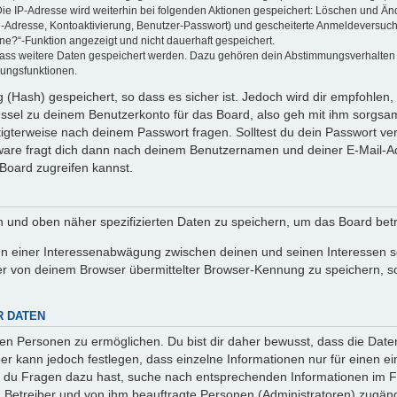
Die IP-Adresse wird weiterhin bei folgenden Aktionen gespeichert: Löschen und Än
l-Adresse, Kontoaktivierung, Benutzer-Passwort) und gescheiterte Anmeldeversuch
ine?“-Funktion angezeigt und nicht dauerhaft gespeichert.
 dass weitere Daten gespeichert werden. Dazu gehören dein Abstimmungsverhalten
gungsfunktionen.
(Hash) gespeichert, so dass es sicher ist. Jedoch wird dir empfohlen, 
ssel zu deinem Benutzerkonto für das Board, also geh mit ihm sorgsam
htigterweise nach deinem Passwort fragen. Solltest du dein Passwort v
are fragt dich dann nach deinem Benutzernamen und deiner E-Mail-Ad
Board zugreifen kannst.
en und oben näher spezifizierten Daten zu speichern, um das Board bet
en einer Interessenabwägung zwischen deinen und seinen Interessen sow
r von deinem Browser übermittelter Browser-Kennung zu speichern, so
R DATEN
n Personen zu ermöglichen. Du bist dir daher bewusst, dass die Daten d
ber kann jedoch festlegen, dass einzelne Informationen nur für einen ei
n du Fragen dazu hast, suche nach entsprechenden Informationen im Fo
n Betreiber und von ihm beauftragte Personen (Administratoren) zugäng