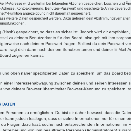
Die IP-Adresse wird weiterhin bei folgenden Aktionen gespeichert: Löschen und Än
l-Adresse, Kontoaktivierung, Benutzer-Passwort) und gescheiterte Anmeldeversuch
ine?“-Funktion angezeigt und nicht dauerhaft gespeichert.
 dass weitere Daten gespeichert werden. Dazu gehören dein Abstimmungsverhalten
gungsfunktionen.
(Hash) gespeichert, so dass es sicher ist. Jedoch wird dir empfohlen, 
ssel zu deinem Benutzerkonto für das Board, also geh mit ihm sorgsam
htigterweise nach deinem Passwort fragen. Solltest du dein Passwort v
are fragt dich dann nach deinem Benutzernamen und deiner E-Mail-Ad
Board zugreifen kannst.
en und oben näher spezifizierten Daten zu speichern, um das Board bet
en einer Interessenabwägung zwischen deinen und seinen Interessen sow
r von deinem Browser übermittelter Browser-Kennung zu speichern, so
R DATEN
n Personen zu ermöglichen. Du bist dir daher bewusst, dass die Daten d
ber kann jedoch festlegen, dass einzelne Informationen nur für einen ei
n du Fragen dazu hast, suche nach entsprechenden Informationen im Fo
n Betreiber und von ihm beauftragte Personen (Administratoren) zugäng