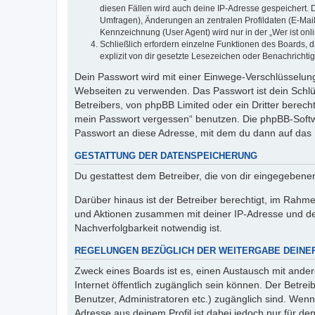
diesen Fällen wird auch deine IP-Adresse gespeichert. 
Umfragen), Änderungen an zentralen Profildaten (E-Mai
Kennzeichnung (User Agent) wird nur in der „Wer ist onl
Schließlich erfordern einzelne Funktionen des Boards,
explizit von dir gesetzte Lesezeichen oder Benachrichti
Dein Passwort wird mit einer Einwege-Verschlüsselung 
Webseiten zu verwenden. Das Passwort ist dein Schlü
Betreibers, von phpBB Limited oder ein Dritter berec
mein Passwort vergessen“ benutzen. Die phpBB-Softw
Passwort an diese Adresse, mit dem du dann auf das 
GESTATTUNG DER DATENSPEICHERUNG
Du gestattest dem Betreiber, die von dir eingegeben
Darüber hinaus ist der Betreiber berechtigt, im Rahm
und Aktionen zusammen mit deiner IP-Adresse und de
Nachverfolgbarkeit notwendig ist.
REGELUNGEN BEZÜGLICH DER WEITERGABE DEINE
Zweck eines Boards ist es, einen Austausch mit andere
Internet öffentlich zugänglich sein können. Der Betrei
Benutzer, Administratoren etc.) zugänglich sind. Wen
Adresse aus deinem Profil ist dabei jedoch nur für de