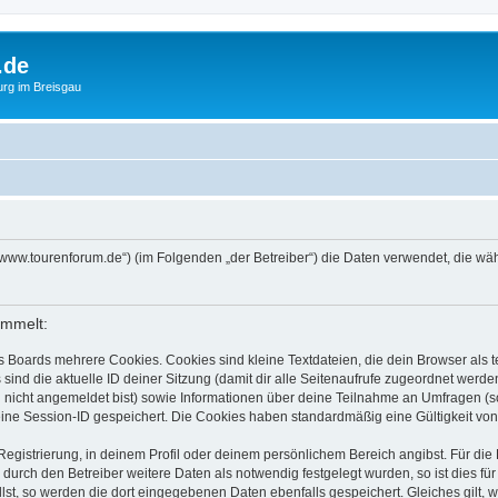
.de
urg im Breisgau
s://www.tourenforum.de“) (im Folgenden „der Betreiber“) die Daten verwendet, die
ammelt:
s Boards mehrere Cookies. Cookies sind kleine Textdateien, die dein Browser als
 sind die aktuelle ID deiner Sitzung (damit dir alle Seitenaufrufe zugeordnet werd
u nicht angemeldet bist) sowie Informationen über deine Teilnahme an Umfragen (s
eine Session-ID gespeichert. Die Cookies haben standardmäßig eine Gültigkeit von 
Registrierung, in deinem Profil oder deinem persönlichem Bereich angibst. Für di
rch den Betreiber weitere Daten als notwendig festgelegt wurden, so ist dies für 
llst, so werden die dort eingegebenen Daten ebenfalls gespeichert. Gleiches gilt, 