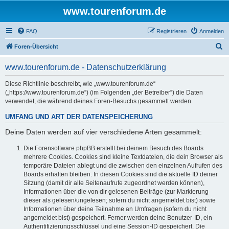
www.tourenforum.de
FAQ
Registrieren
Anmelden
S
Foren-Übersicht
u
www.tourenforum.de - Datenschutzerklärung
c
h
Diese Richtlinie beschreibt, wie „www.tourenforum.de“
(„https://www.tourenforum.de“) (im Folgenden „der Betreiber“) die Daten
e
verwendet, die während deines Foren-Besuchs gesammelt werden.
UMFANG UND ART DER DATENSPEICHERUNG
Deine Daten werden auf vier verschiedene Arten gesammelt:
Die Forensoftware phpBB erstellt bei deinem Besuch des Boards
mehrere Cookies. Cookies sind kleine Textdateien, die dein Browser als
temporäre Dateien ablegt und die zwischen den einzelnen Aufrufen des
Boards erhalten bleiben. In diesen Cookies sind die aktuelle ID deiner
Sitzung (damit dir alle Seitenaufrufe zugeordnet werden können),
Informationen über die von dir gelesenen Beiträge (zur Markierung
dieser als gelesen/ungelesen; sofern du nicht angemeldet bist) sowie
Informationen über deine Teilnahme an Umfragen (sofern du nicht
angemeldet bist) gespeichert. Ferner werden deine Benutzer-ID, ein
Authentifizierungsschlüssel und eine Session-ID gespeichert. Die