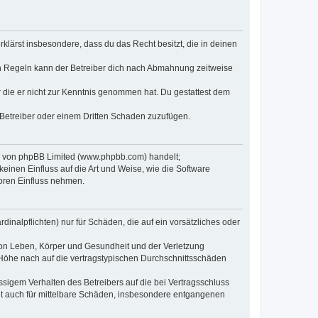
erklärst insbesondere, dass du das Recht besitzt, die in deinen
n Regeln kann der Betreiber dich nach Abmahnung zeitweise
er die er nicht zur Kenntnis genommen hat. Du gestattest dem
 Betreiber oder einem Dritten Schaden zuzufügen.
re von phpBB Limited (www.phpbb.com) handelt;
inen Einfluss auf die Art und Weise, wie die Software
oren Einfluss nehmen.
inalpflichten) nur für Schäden, die auf ein vorsätzliches oder
von Leben, Körper und Gesundheit und der Verletzung
r Höhe nach auf die vertragstypischen Durchschnittsschäden
sigem Verhalten des Betreibers auf die bei Vertragsschluss
lt auch für mittelbare Schäden, insbesondere entgangenen