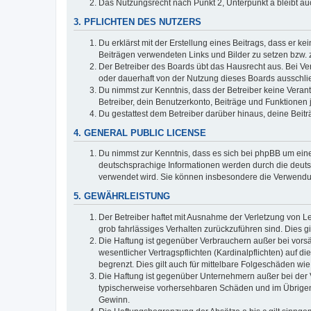
Das Nutzungsrecht nach Punkt 2, Unterpunkt a bleibt 
3. PFLICHTEN DES NUTZERS
Du erklärst mit der Erstellung eines Beitrags, dass er ke
Beiträgen verwendeten Links und Bilder zu setzen bzw.
Der Betreiber des Boards übt das Hausrecht aus. Bei V
oder dauerhaft von der Nutzung dieses Boards ausschlie
Du nimmst zur Kenntnis, dass der Betreiber keine Verantw
Betreiber, dein Benutzerkonto, Beiträge und Funktionen 
Du gestattest dem Betreiber darüber hinaus, deine Beit
4. GENERAL PUBLIC LICENSE
Du nimmst zur Kenntnis, dass es sich bei phpBB um eine
deutschsprachige Informationen werden durch die deuts
verwendet wird. Sie können insbesondere die Verwendun
5. GEWÄHRLEISTUNG
Der Betreiber haftet mit Ausnahme der Verletzung von Le
grob fahrlässiges Verhalten zurückzuführen sind. Dies 
Die Haftung ist gegenüber Verbrauchern außer bei vors
wesentlicher Vertragspflichten (Kardinalpflichten) auf
begrenzt. Dies gilt auch für mittelbare Folgeschäden 
Die Haftung ist gegenüber Unternehmern außer bei der V
typischerweise vorhersehbaren Schäden und im Übrigen 
Gewinn.