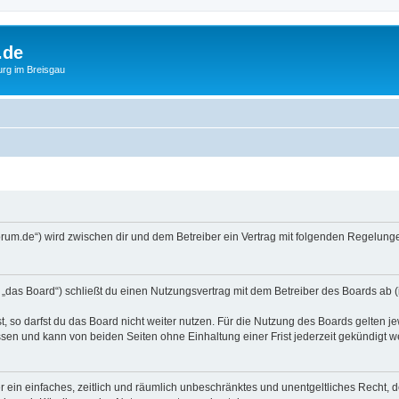
.de
urg im Breisgau
forum.de“) wird zwischen dir und dem Betreiber ein Vertrag mit folgenden Regelun
„das Board“) schließt du einen Nutzungsvertrag mit dem Betreiber des Boards ab (i
 so darfst du das Board nicht weiter nutzen. Für die Nutzung des Boards gelten jew
sen und kann von beiden Seiten ohne Einhaltung einer Frist jederzeit gekündigt w
ber ein einfaches, zeitlich und räumlich unbeschränktes und unentgeltliches Recht