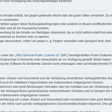
auch nach Kündigung des Nutzungsvertrages bestehen.
ine Inhalte enthält, die gegen geltendes Recht oder die guten Sitten verstoßen. Du 
 zu verwenden.
erstößen gegen diese Nutzungsbedingungen oder anderer im Board veröffentlichte
ßen und dir ein Hausverbot erteilen.
ortung für die Inhalte von Beiträgen übernimmt, die er nicht selbst erstellt hat od
jederzeit zu löschen oder zu sperren.
räge abzuändern, sofern sie gegen o. g. Regeln verstoßen oder geeignet sind, dem
 unter der „
GNU General Public License v2
“ (GPL) bereitgestellten Foren-Softwa
chsprachige Community unter www.phpbb.de zur Verfügung gestellt. Beide haben ke
g der Software für bestimmte Zwecke nicht untersagen oder auf Inhalte fremder F
ben, Körper und Gesundheit und der Verletzung wesentlicher Vertragspflichten (Kard
gilt auch für mittelbare Folgeschäden wie insbesondere entgangenen Gewinn.
ätzlichem oder grob fahrlässigem Verhalten oder bei Schäden aus der Verletzung 
 die bei Vertragsschluss typischerweise vorhersehbaren Schäden und im übrigen de
wie insbesondere entgangenen Gewinn.
erletzung von Leben, Körper und Gesundheit oder vorsätzlichem oder grob fahrläs
der Höhe nach auf die vertragstypischen Durchschnittsschäden begrenzt. Dies gi