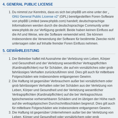
4. GENERAL PUBLIC LICENSE
Du nimmst zur Kenntnis, dass es sich bei phpBB um eine unter der „
GNU General Public License v2
“ (GPL) bereitgestellten Foren-Software
von phpBB Limited (www.phpbb.com) handelt; deutschsprachige
Informationen werden durch die deutschsprachige Community unter
www.phpbb.de zur Verfügung gestellt. Beide haben keinen Einfluss auf
die Art und Weise, wie die Software verwendet wird. Sie können
insbesondere die Verwendung der Software für bestimmte Zwecke nicht
untersagen oder auf Inhalte fremder Foren Einfluss nehmen.
5. GEWÄHRLEISTUNG
Der Betreiber haftet mit Ausnahme der Verletzung von Leben, Körper
und Gesundheit und der Verletzung wesentlicher Vertragspflichten
(Kardinalpflichten) nur für Schäden, die auf ein vorsätzliches oder grob
fahrlässiges Verhalten zurückzuführen sind. Dies gilt auch für mittelbare
Folgeschäden wie insbesondere entgangenen Gewinn.
Die Haftung ist gegenüber Verbrauchern außer bei vorsätzlichem oder
grob fahrlässigem Verhalten oder bei Schäden aus der Verletzung von
Leben, Körper und Gesundheit und der Verletzung wesentlicher
Vertragspflichten (Kardinalpflichten) auf die bei Vertragsschluss
typischerweise vorhersehbaren Schäden und im übrigen der Höhe nach
auf die vertragstypischen Durchschnittsschäden begrenzt. Dies gilt auch
für mittelbare Folgeschäden wie insbesondere entgangenen Gewinn.
Die Haftung ist gegenüber Unternehmern außer bei der Verletzung von
Leben, Körper und Gesundheit oder vorsätzlichem oder grob