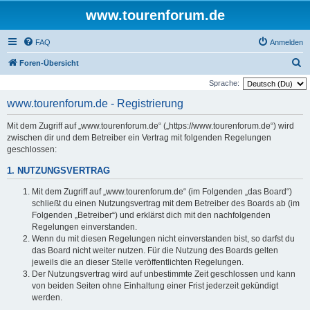
www.tourenforum.de
FAQ
Anmelden
S
Foren-Übersicht
u
Sprache:
c
www.tourenforum.de - Registrierung
h
Mit dem Zugriff auf „www.tourenforum.de“ („https://www.tourenforum.de“) wird
e
zwischen dir und dem Betreiber ein Vertrag mit folgenden Regelungen
geschlossen:
1. NUTZUNGSVERTRAG
Mit dem Zugriff auf „www.tourenforum.de“ (im Folgenden „das Board“)
schließt du einen Nutzungsvertrag mit dem Betreiber des Boards ab (im
Folgenden „Betreiber“) und erklärst dich mit den nachfolgenden
Regelungen einverstanden.
Wenn du mit diesen Regelungen nicht einverstanden bist, so darfst du
das Board nicht weiter nutzen. Für die Nutzung des Boards gelten
jeweils die an dieser Stelle veröffentlichten Regelungen.
Der Nutzungsvertrag wird auf unbestimmte Zeit geschlossen und kann
von beiden Seiten ohne Einhaltung einer Frist jederzeit gekündigt
werden.