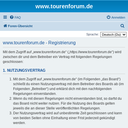
www.tourenforum.de
FAQ
Anmelden
S
Foren-Übersicht
u
Sprache:
c
www.tourenforum.de - Registrierung
h
Mit dem Zugriff auf „www.tourenforum.de“ („https://www.tourenforum.de“) wird
e
zwischen dir und dem Betreiber ein Vertrag mit folgenden Regelungen
geschlossen:
1. NUTZUNGSVERTRAG
Mit dem Zugriff auf „www.tourenforum.de“ (im Folgenden „das Board“)
schließt du einen Nutzungsvertrag mit dem Betreiber des Boards ab (im
Folgenden „Betreiber“) und erklärst dich mit den nachfolgenden
Regelungen einverstanden.
Wenn du mit diesen Regelungen nicht einverstanden bist, so darfst du
das Board nicht weiter nutzen. Für die Nutzung des Boards gelten
jeweils die an dieser Stelle veröffentlichten Regelungen.
Der Nutzungsvertrag wird auf unbestimmte Zeit geschlossen und kann
von beiden Seiten ohne Einhaltung einer Frist jederzeit gekündigt
werden.