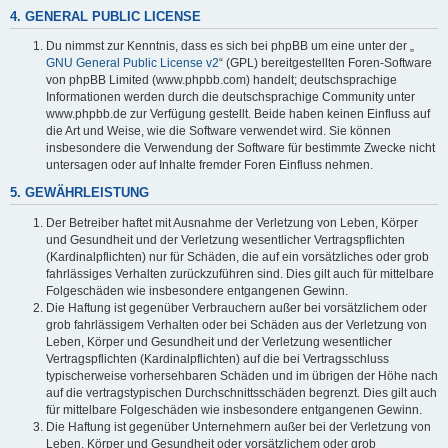
4. GENERAL PUBLIC LICENSE
Du nimmst zur Kenntnis, dass es sich bei phpBB um eine unter der „
GNU General Public License v2
“ (GPL) bereitgestellten Foren-Software
von phpBB Limited (www.phpbb.com) handelt; deutschsprachige
Informationen werden durch die deutschsprachige Community unter
www.phpbb.de zur Verfügung gestellt. Beide haben keinen Einfluss auf
die Art und Weise, wie die Software verwendet wird. Sie können
insbesondere die Verwendung der Software für bestimmte Zwecke nicht
untersagen oder auf Inhalte fremder Foren Einfluss nehmen.
5. GEWÄHRLEISTUNG
Der Betreiber haftet mit Ausnahme der Verletzung von Leben, Körper
und Gesundheit und der Verletzung wesentlicher Vertragspflichten
(Kardinalpflichten) nur für Schäden, die auf ein vorsätzliches oder grob
fahrlässiges Verhalten zurückzuführen sind. Dies gilt auch für mittelbare
Folgeschäden wie insbesondere entgangenen Gewinn.
Die Haftung ist gegenüber Verbrauchern außer bei vorsätzlichem oder
grob fahrlässigem Verhalten oder bei Schäden aus der Verletzung von
Leben, Körper und Gesundheit und der Verletzung wesentlicher
Vertragspflichten (Kardinalpflichten) auf die bei Vertragsschluss
typischerweise vorhersehbaren Schäden und im übrigen der Höhe nach
auf die vertragstypischen Durchschnittsschäden begrenzt. Dies gilt auch
für mittelbare Folgeschäden wie insbesondere entgangenen Gewinn.
Die Haftung ist gegenüber Unternehmern außer bei der Verletzung von
Leben, Körper und Gesundheit oder vorsätzlichem oder grob