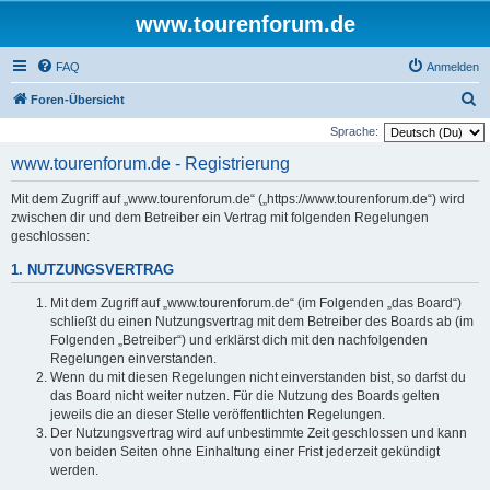
www.tourenforum.de
FAQ
Anmelden
S
Foren-Übersicht
u
Sprache:
c
www.tourenforum.de - Registrierung
h
Mit dem Zugriff auf „www.tourenforum.de“ („https://www.tourenforum.de“) wird
e
zwischen dir und dem Betreiber ein Vertrag mit folgenden Regelungen
geschlossen:
1. NUTZUNGSVERTRAG
Mit dem Zugriff auf „www.tourenforum.de“ (im Folgenden „das Board“)
schließt du einen Nutzungsvertrag mit dem Betreiber des Boards ab (im
Folgenden „Betreiber“) und erklärst dich mit den nachfolgenden
Regelungen einverstanden.
Wenn du mit diesen Regelungen nicht einverstanden bist, so darfst du
das Board nicht weiter nutzen. Für die Nutzung des Boards gelten
jeweils die an dieser Stelle veröffentlichten Regelungen.
Der Nutzungsvertrag wird auf unbestimmte Zeit geschlossen und kann
von beiden Seiten ohne Einhaltung einer Frist jederzeit gekündigt
werden.