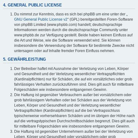
4. GENERAL PUBLIC LICENSE
Du nimmst zur Kenntnis, dass es sich bei phpBB um eine unter der „
GNU General Public License v2
“ (GPL) bereitgestellten Foren-Software
von phpBB Limited (www.phpbb.com) handelt; deutschsprachige
Informationen werden durch die deutschsprachige Community unter
www.phpbb.de zur Verfügung gestellt. Beide haben keinen Einfluss auf
die Art und Weise, wie die Software verwendet wird. Sie können
insbesondere die Verwendung der Software für bestimmte Zwecke nicht
untersagen oder auf Inhalte fremder Foren Einfluss nehmen.
5. GEWÄHRLEISTUNG
Der Betreiber haftet mit Ausnahme der Verletzung von Leben, Körper
und Gesundheit und der Verletzung wesentlicher Vertragspflichten
(Kardinalpflichten) nur für Schäden, die auf ein vorsätzliches oder grob
fahrlässiges Verhalten zurückzuführen sind. Dies gilt auch für mittelbare
Folgeschäden wie insbesondere entgangenen Gewinn.
Die Haftung ist gegenüber Verbrauchern außer bei vorsätzlichem oder
grob fahrlässigem Verhalten oder bei Schäden aus der Verletzung von
Leben, Körper und Gesundheit und der Verletzung wesentlicher
Vertragspflichten (Kardinalpflichten) auf die bei Vertragsschluss
typischerweise vorhersehbaren Schäden und im übrigen der Höhe nach
auf die vertragstypischen Durchschnittsschäden begrenzt. Dies gilt auch
für mittelbare Folgeschäden wie insbesondere entgangenen Gewinn.
Die Haftung ist gegenüber Unternehmern außer bei der Verletzung von
Leben, Körper und Gesundheit oder vorsätzlichem oder grob