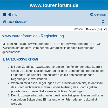
www.tourenforum.de
FAQ
Anmelden
S
Foren-Übersicht
u
Sprache:
c
www.tourenforum.de - Registrierung
h
Mit dem Zugriff auf „www.tourenforum.de“ („https://www.tourenforum.de“) wird
e
zwischen dir und dem Betreiber ein Vertrag mit folgenden Regelungen
geschlossen:
1. NUTZUNGSVERTRAG
Mit dem Zugriff auf „www.tourenforum.de“ (im Folgenden „das Board“)
schließt du einen Nutzungsvertrag mit dem Betreiber des Boards ab (im
Folgenden „Betreiber“) und erklärst dich mit den nachfolgenden
Regelungen einverstanden.
Wenn du mit diesen Regelungen nicht einverstanden bist, so darfst du
das Board nicht weiter nutzen. Für die Nutzung des Boards gelten
jeweils die an dieser Stelle veröffentlichten Regelungen.
Der Nutzungsvertrag wird auf unbestimmte Zeit geschlossen und kann
von beiden Seiten ohne Einhaltung einer Frist jederzeit gekündigt
werden.