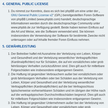
4. GENERAL PUBLIC LICENSE
Du nimmst zur Kenntnis, dass es sich bei phpBB um eine unter der „
GNU General Public License v2
“ (GPL) bereitgestellten Foren-Software
von phpBB Limited (www.phpbb.com) handelt; deutschsprachige
Informationen werden durch die deutschsprachige Community unter
www.phpbb.de zur Verfügung gestellt. Beide haben keinen Einfluss auf
die Art und Weise, wie die Software verwendet wird. Sie können
insbesondere die Verwendung der Software für bestimmte Zwecke nicht
untersagen oder auf Inhalte fremder Foren Einfluss nehmen.
5. GEWÄHRLEISTUNG
Der Betreiber haftet mit Ausnahme der Verletzung von Leben, Körper
und Gesundheit und der Verletzung wesentlicher Vertragspflichten
(Kardinalpflichten) nur für Schäden, die auf ein vorsätzliches oder grob
fahrlässiges Verhalten zurückzuführen sind. Dies gilt auch für mittelbare
Folgeschäden wie insbesondere entgangenen Gewinn.
Die Haftung ist gegenüber Verbrauchern außer bei vorsätzlichem oder
grob fahrlässigem Verhalten oder bei Schäden aus der Verletzung von
Leben, Körper und Gesundheit und der Verletzung wesentlicher
Vertragspflichten (Kardinalpflichten) auf die bei Vertragsschluss
typischerweise vorhersehbaren Schäden und im übrigen der Höhe nach
auf die vertragstypischen Durchschnittsschäden begrenzt. Dies gilt auch
für mittelbare Folgeschäden wie insbesondere entgangenen Gewinn.
Die Haftung ist gegenüber Unternehmern außer bei der Verletzung von
Leben, Körper und Gesundheit oder vorsätzlichem oder grob