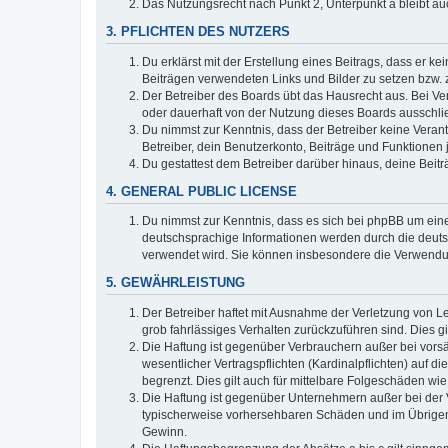
Das Nutzungsrecht nach Punkt 2, Unterpunkt a bleibt 
3. PFLICHTEN DES NUTZERS
Du erklärst mit der Erstellung eines Beitrags, dass er ke
Beiträgen verwendeten Links und Bilder zu setzen bzw.
Der Betreiber des Boards übt das Hausrecht aus. Bei V
oder dauerhaft von der Nutzung dieses Boards ausschlie
Du nimmst zur Kenntnis, dass der Betreiber keine Verantw
Betreiber, dein Benutzerkonto, Beiträge und Funktionen 
Du gestattest dem Betreiber darüber hinaus, deine Beit
4. GENERAL PUBLIC LICENSE
Du nimmst zur Kenntnis, dass es sich bei phpBB um eine
deutschsprachige Informationen werden durch die deuts
verwendet wird. Sie können insbesondere die Verwendun
5. GEWÄHRLEISTUNG
Der Betreiber haftet mit Ausnahme der Verletzung von Le
grob fahrlässiges Verhalten zurückzuführen sind. Dies 
Die Haftung ist gegenüber Verbrauchern außer bei vors
wesentlicher Vertragspflichten (Kardinalpflichten) auf
begrenzt. Dies gilt auch für mittelbare Folgeschäden 
Die Haftung ist gegenüber Unternehmern außer bei der V
typischerweise vorhersehbaren Schäden und im Übrigen 
Gewinn.