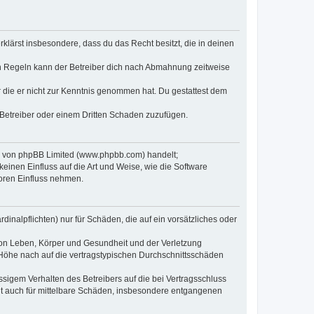
erklärst insbesondere, dass du das Recht besitzt, die in deinen
n Regeln kann der Betreiber dich nach Abmahnung zeitweise
er die er nicht zur Kenntnis genommen hat. Du gestattest dem
 Betreiber oder einem Dritten Schaden zuzufügen.
re von phpBB Limited (www.phpbb.com) handelt;
inen Einfluss auf die Art und Weise, wie die Software
oren Einfluss nehmen.
inalpflichten) nur für Schäden, die auf ein vorsätzliches oder
von Leben, Körper und Gesundheit und der Verletzung
r Höhe nach auf die vertragstypischen Durchschnittsschäden
sigem Verhalten des Betreibers auf die bei Vertragsschluss
lt auch für mittelbare Schäden, insbesondere entgangenen