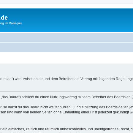
.de
urg im Breisgau
forum.de“) wird zwischen dir und dem Betreiber ein Vertrag mit folgenden Regelun
„das Board“) schließt du einen Nutzungsvertrag mit dem Betreiber des Boards ab (i
 so darfst du das Board nicht weiter nutzen. Für die Nutzung des Boards gelten jew
sen und kann von beiden Seiten ohne Einhaltung einer Frist jederzeit gekündigt w
ber ein einfaches, zeitlich und räumlich unbeschränktes und unentgeltliches Recht