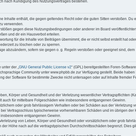
auch nach Kündigung des Nutzungsvertrages bestehen.
ine Inhalte enthält, die gegen geltendes Recht oder die guten Sitten verstoßen. Du 
 zu verwenden.
erstößen gegen diese Nutzungsbedingungen oder anderer im Board veröffentlichte
ßen und dir ein Hausverbot erteilen.
ortung für die Inhalte von Beiträgen übernimmt, die er nicht selbst erstellt hat od
jederzeit zu löschen oder zu sperren.
räge abzuändern, sofern sie gegen o. g. Regeln verstoßen oder geeignet sind, dem
 unter der „
GNU General Public License v2
“ (GPL) bereitgestellten Foren-Softwa
chsprachige Community unter www.phpbb.de zur Verfügung gestellt. Beide haben ke
g der Software für bestimmte Zwecke nicht untersagen oder auf Inhalte fremder F
ben, Körper und Gesundheit und der Verletzung wesentlicher Vertragspflichten (Kard
gilt auch für mittelbare Folgeschäden wie insbesondere entgangenen Gewinn.
ätzlichem oder grob fahrlässigem Verhalten oder bei Schäden aus der Verletzung 
 die bei Vertragsschluss typischerweise vorhersehbaren Schäden und im übrigen de
wie insbesondere entgangenen Gewinn.
erletzung von Leben, Körper und Gesundheit oder vorsätzlichem oder grob fahrläs
der Höhe nach auf die vertragstypischen Durchschnittsschäden begrenzt. Dies gi