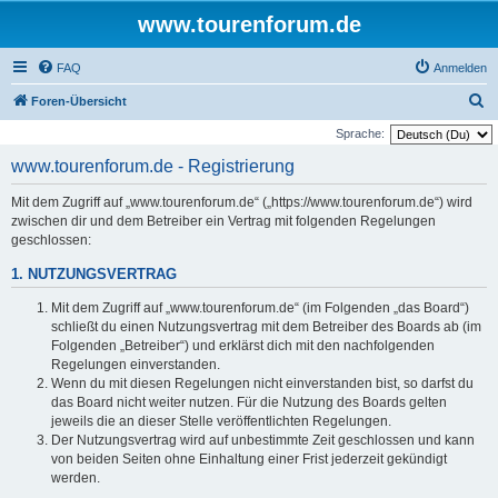
www.tourenforum.de
FAQ
Anmelden
S
Foren-Übersicht
u
Sprache:
c
www.tourenforum.de - Registrierung
h
Mit dem Zugriff auf „www.tourenforum.de“ („https://www.tourenforum.de“) wird
e
zwischen dir und dem Betreiber ein Vertrag mit folgenden Regelungen
geschlossen:
1. NUTZUNGSVERTRAG
Mit dem Zugriff auf „www.tourenforum.de“ (im Folgenden „das Board“)
schließt du einen Nutzungsvertrag mit dem Betreiber des Boards ab (im
Folgenden „Betreiber“) und erklärst dich mit den nachfolgenden
Regelungen einverstanden.
Wenn du mit diesen Regelungen nicht einverstanden bist, so darfst du
das Board nicht weiter nutzen. Für die Nutzung des Boards gelten
jeweils die an dieser Stelle veröffentlichten Regelungen.
Der Nutzungsvertrag wird auf unbestimmte Zeit geschlossen und kann
von beiden Seiten ohne Einhaltung einer Frist jederzeit gekündigt
werden.