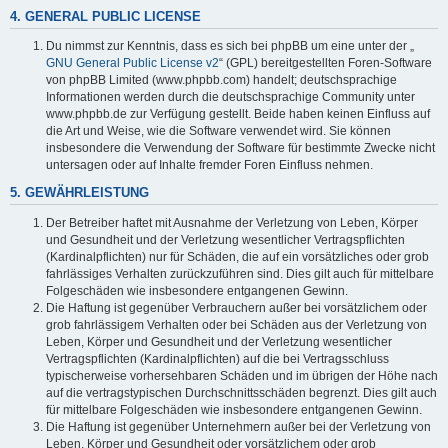
4. GENERAL PUBLIC LICENSE
Du nimmst zur Kenntnis, dass es sich bei phpBB um eine unter der „
GNU General Public License v2
“ (GPL) bereitgestellten Foren-Software
von phpBB Limited (www.phpbb.com) handelt; deutschsprachige
Informationen werden durch die deutschsprachige Community unter
www.phpbb.de zur Verfügung gestellt. Beide haben keinen Einfluss auf
die Art und Weise, wie die Software verwendet wird. Sie können
insbesondere die Verwendung der Software für bestimmte Zwecke nicht
untersagen oder auf Inhalte fremder Foren Einfluss nehmen.
5. GEWÄHRLEISTUNG
Der Betreiber haftet mit Ausnahme der Verletzung von Leben, Körper
und Gesundheit und der Verletzung wesentlicher Vertragspflichten
(Kardinalpflichten) nur für Schäden, die auf ein vorsätzliches oder grob
fahrlässiges Verhalten zurückzuführen sind. Dies gilt auch für mittelbare
Folgeschäden wie insbesondere entgangenen Gewinn.
Die Haftung ist gegenüber Verbrauchern außer bei vorsätzlichem oder
grob fahrlässigem Verhalten oder bei Schäden aus der Verletzung von
Leben, Körper und Gesundheit und der Verletzung wesentlicher
Vertragspflichten (Kardinalpflichten) auf die bei Vertragsschluss
typischerweise vorhersehbaren Schäden und im übrigen der Höhe nach
auf die vertragstypischen Durchschnittsschäden begrenzt. Dies gilt auch
für mittelbare Folgeschäden wie insbesondere entgangenen Gewinn.
Die Haftung ist gegenüber Unternehmern außer bei der Verletzung von
Leben, Körper und Gesundheit oder vorsätzlichem oder grob