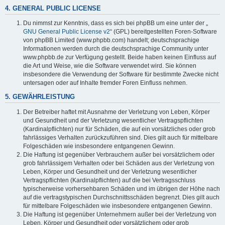
4. GENERAL PUBLIC LICENSE
Du nimmst zur Kenntnis, dass es sich bei phpBB um eine unter der „
GNU General Public License v2
“ (GPL) bereitgestellten Foren-Software
von phpBB Limited (www.phpbb.com) handelt; deutschsprachige
Informationen werden durch die deutschsprachige Community unter
www.phpbb.de zur Verfügung gestellt. Beide haben keinen Einfluss auf
die Art und Weise, wie die Software verwendet wird. Sie können
insbesondere die Verwendung der Software für bestimmte Zwecke nicht
untersagen oder auf Inhalte fremder Foren Einfluss nehmen.
5. GEWÄHRLEISTUNG
Der Betreiber haftet mit Ausnahme der Verletzung von Leben, Körper
und Gesundheit und der Verletzung wesentlicher Vertragspflichten
(Kardinalpflichten) nur für Schäden, die auf ein vorsätzliches oder grob
fahrlässiges Verhalten zurückzuführen sind. Dies gilt auch für mittelbare
Folgeschäden wie insbesondere entgangenen Gewinn.
Die Haftung ist gegenüber Verbrauchern außer bei vorsätzlichem oder
grob fahrlässigem Verhalten oder bei Schäden aus der Verletzung von
Leben, Körper und Gesundheit und der Verletzung wesentlicher
Vertragspflichten (Kardinalpflichten) auf die bei Vertragsschluss
typischerweise vorhersehbaren Schäden und im übrigen der Höhe nach
auf die vertragstypischen Durchschnittsschäden begrenzt. Dies gilt auch
für mittelbare Folgeschäden wie insbesondere entgangenen Gewinn.
Die Haftung ist gegenüber Unternehmern außer bei der Verletzung von
Leben, Körper und Gesundheit oder vorsätzlichem oder grob