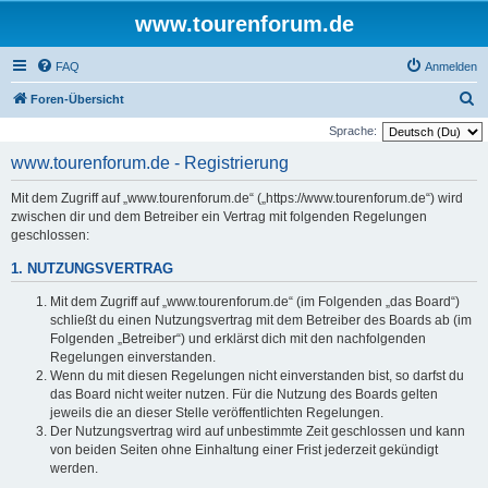
www.tourenforum.de
FAQ
Anmelden
S
Foren-Übersicht
u
Sprache:
c
www.tourenforum.de - Registrierung
h
Mit dem Zugriff auf „www.tourenforum.de“ („https://www.tourenforum.de“) wird
e
zwischen dir und dem Betreiber ein Vertrag mit folgenden Regelungen
geschlossen:
1. NUTZUNGSVERTRAG
Mit dem Zugriff auf „www.tourenforum.de“ (im Folgenden „das Board“)
schließt du einen Nutzungsvertrag mit dem Betreiber des Boards ab (im
Folgenden „Betreiber“) und erklärst dich mit den nachfolgenden
Regelungen einverstanden.
Wenn du mit diesen Regelungen nicht einverstanden bist, so darfst du
das Board nicht weiter nutzen. Für die Nutzung des Boards gelten
jeweils die an dieser Stelle veröffentlichten Regelungen.
Der Nutzungsvertrag wird auf unbestimmte Zeit geschlossen und kann
von beiden Seiten ohne Einhaltung einer Frist jederzeit gekündigt
werden.