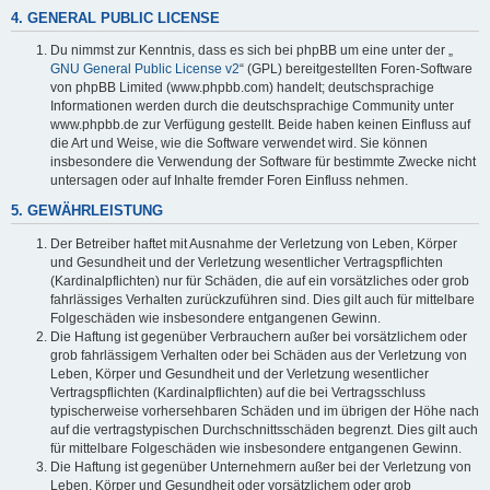
4. GENERAL PUBLIC LICENSE
Du nimmst zur Kenntnis, dass es sich bei phpBB um eine unter der „
GNU General Public License v2
“ (GPL) bereitgestellten Foren-Software
von phpBB Limited (www.phpbb.com) handelt; deutschsprachige
Informationen werden durch die deutschsprachige Community unter
www.phpbb.de zur Verfügung gestellt. Beide haben keinen Einfluss auf
die Art und Weise, wie die Software verwendet wird. Sie können
insbesondere die Verwendung der Software für bestimmte Zwecke nicht
untersagen oder auf Inhalte fremder Foren Einfluss nehmen.
5. GEWÄHRLEISTUNG
Der Betreiber haftet mit Ausnahme der Verletzung von Leben, Körper
und Gesundheit und der Verletzung wesentlicher Vertragspflichten
(Kardinalpflichten) nur für Schäden, die auf ein vorsätzliches oder grob
fahrlässiges Verhalten zurückzuführen sind. Dies gilt auch für mittelbare
Folgeschäden wie insbesondere entgangenen Gewinn.
Die Haftung ist gegenüber Verbrauchern außer bei vorsätzlichem oder
grob fahrlässigem Verhalten oder bei Schäden aus der Verletzung von
Leben, Körper und Gesundheit und der Verletzung wesentlicher
Vertragspflichten (Kardinalpflichten) auf die bei Vertragsschluss
typischerweise vorhersehbaren Schäden und im übrigen der Höhe nach
auf die vertragstypischen Durchschnittsschäden begrenzt. Dies gilt auch
für mittelbare Folgeschäden wie insbesondere entgangenen Gewinn.
Die Haftung ist gegenüber Unternehmern außer bei der Verletzung von
Leben, Körper und Gesundheit oder vorsätzlichem oder grob