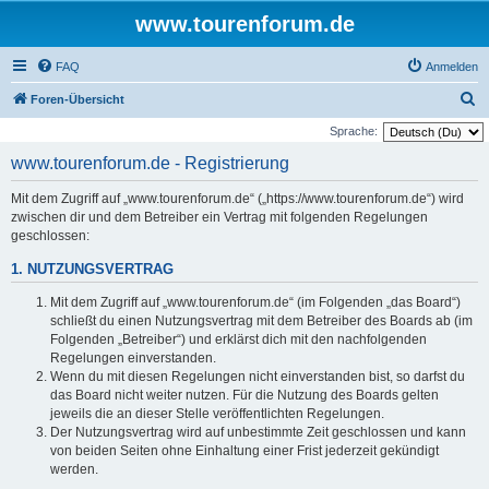
www.tourenforum.de
FAQ
Anmelden
S
Foren-Übersicht
u
Sprache:
c
www.tourenforum.de - Registrierung
h
Mit dem Zugriff auf „www.tourenforum.de“ („https://www.tourenforum.de“) wird
e
zwischen dir und dem Betreiber ein Vertrag mit folgenden Regelungen
geschlossen:
1. NUTZUNGSVERTRAG
Mit dem Zugriff auf „www.tourenforum.de“ (im Folgenden „das Board“)
schließt du einen Nutzungsvertrag mit dem Betreiber des Boards ab (im
Folgenden „Betreiber“) und erklärst dich mit den nachfolgenden
Regelungen einverstanden.
Wenn du mit diesen Regelungen nicht einverstanden bist, so darfst du
das Board nicht weiter nutzen. Für die Nutzung des Boards gelten
jeweils die an dieser Stelle veröffentlichten Regelungen.
Der Nutzungsvertrag wird auf unbestimmte Zeit geschlossen und kann
von beiden Seiten ohne Einhaltung einer Frist jederzeit gekündigt
werden.