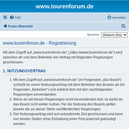
www.tourenforum.de
FAQ
Anmelden
S
Foren-Übersicht
u
Sprache:
c
www.tourenforum.de - Registrierung
h
Mit dem Zugriff auf „www.tourenforum.de“ („https://www.tourenforum.de“) wird
e
zwischen dir und dem Betreiber ein Vertrag mit folgenden Regelungen
geschlossen:
1. NUTZUNGSVERTRAG
Mit dem Zugriff auf „www.tourenforum.de“ (im Folgenden „das Board“)
schließt du einen Nutzungsvertrag mit dem Betreiber des Boards ab (im
Folgenden „Betreiber“) und erklärst dich mit den nachfolgenden
Regelungen einverstanden.
Wenn du mit diesen Regelungen nicht einverstanden bist, so darfst du
das Board nicht weiter nutzen. Für die Nutzung des Boards gelten
jeweils die an dieser Stelle veröffentlichten Regelungen.
Der Nutzungsvertrag wird auf unbestimmte Zeit geschlossen und kann
von beiden Seiten ohne Einhaltung einer Frist jederzeit gekündigt
werden.