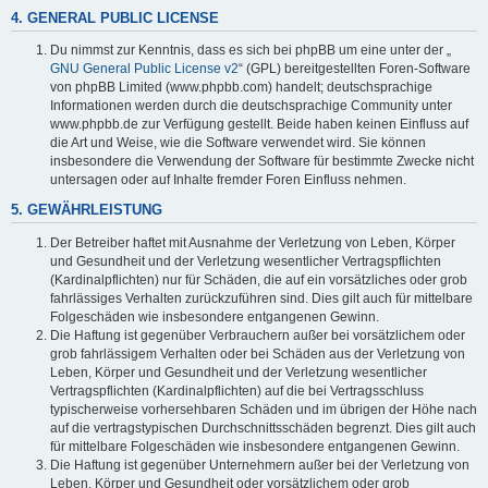
4. GENERAL PUBLIC LICENSE
Du nimmst zur Kenntnis, dass es sich bei phpBB um eine unter der „
GNU General Public License v2
“ (GPL) bereitgestellten Foren-Software
von phpBB Limited (www.phpbb.com) handelt; deutschsprachige
Informationen werden durch die deutschsprachige Community unter
www.phpbb.de zur Verfügung gestellt. Beide haben keinen Einfluss auf
die Art und Weise, wie die Software verwendet wird. Sie können
insbesondere die Verwendung der Software für bestimmte Zwecke nicht
untersagen oder auf Inhalte fremder Foren Einfluss nehmen.
5. GEWÄHRLEISTUNG
Der Betreiber haftet mit Ausnahme der Verletzung von Leben, Körper
und Gesundheit und der Verletzung wesentlicher Vertragspflichten
(Kardinalpflichten) nur für Schäden, die auf ein vorsätzliches oder grob
fahrlässiges Verhalten zurückzuführen sind. Dies gilt auch für mittelbare
Folgeschäden wie insbesondere entgangenen Gewinn.
Die Haftung ist gegenüber Verbrauchern außer bei vorsätzlichem oder
grob fahrlässigem Verhalten oder bei Schäden aus der Verletzung von
Leben, Körper und Gesundheit und der Verletzung wesentlicher
Vertragspflichten (Kardinalpflichten) auf die bei Vertragsschluss
typischerweise vorhersehbaren Schäden und im übrigen der Höhe nach
auf die vertragstypischen Durchschnittsschäden begrenzt. Dies gilt auch
für mittelbare Folgeschäden wie insbesondere entgangenen Gewinn.
Die Haftung ist gegenüber Unternehmern außer bei der Verletzung von
Leben, Körper und Gesundheit oder vorsätzlichem oder grob