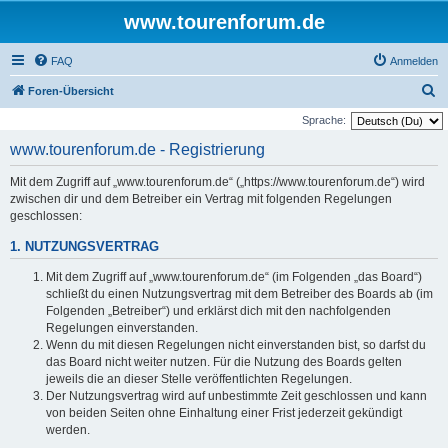
www.tourenforum.de
FAQ
Anmelden
S
Foren-Übersicht
u
Sprache:
c
www.tourenforum.de - Registrierung
h
Mit dem Zugriff auf „www.tourenforum.de“ („https://www.tourenforum.de“) wird
e
zwischen dir und dem Betreiber ein Vertrag mit folgenden Regelungen
geschlossen:
1. NUTZUNGSVERTRAG
Mit dem Zugriff auf „www.tourenforum.de“ (im Folgenden „das Board“)
schließt du einen Nutzungsvertrag mit dem Betreiber des Boards ab (im
Folgenden „Betreiber“) und erklärst dich mit den nachfolgenden
Regelungen einverstanden.
Wenn du mit diesen Regelungen nicht einverstanden bist, so darfst du
das Board nicht weiter nutzen. Für die Nutzung des Boards gelten
jeweils die an dieser Stelle veröffentlichten Regelungen.
Der Nutzungsvertrag wird auf unbestimmte Zeit geschlossen und kann
von beiden Seiten ohne Einhaltung einer Frist jederzeit gekündigt
werden.