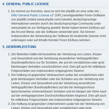
4. GENERAL PUBLIC LICENSE
Du nimmst zur Kenntnis, dass es sich bei phpBB um eine unter der „
GNU General Public License v2
“ (GPL) bereitgestellten Foren-Software
von phpBB Limited (www.phpbb.com) handelt; deutschsprachige
Informationen werden durch die deutschsprachige Community unter
www.phpbb.de zur Verfügung gestellt. Beide haben keinen Einfluss auf
die Art und Weise, wie die Software verwendet wird. Sie können
insbesondere die Verwendung der Software für bestimmte Zwecke nicht
untersagen oder auf Inhalte fremder Foren Einfluss nehmen.
5. GEWÄHRLEISTUNG
Der Betreiber haftet mit Ausnahme der Verletzung von Leben, Körper
und Gesundheit und der Verletzung wesentlicher Vertragspflichten
(Kardinalpflichten) nur für Schäden, die auf ein vorsätzliches oder grob
fahrlässiges Verhalten zurückzuführen sind. Dies gilt auch für mittelbare
Folgeschäden wie insbesondere entgangenen Gewinn.
Die Haftung ist gegenüber Verbrauchern außer bei vorsätzlichem oder
grob fahrlässigem Verhalten oder bei Schäden aus der Verletzung von
Leben, Körper und Gesundheit und der Verletzung wesentlicher
Vertragspflichten (Kardinalpflichten) auf die bei Vertragsschluss
typischerweise vorhersehbaren Schäden und im übrigen der Höhe nach
auf die vertragstypischen Durchschnittsschäden begrenzt. Dies gilt auch
für mittelbare Folgeschäden wie insbesondere entgangenen Gewinn.
Die Haftung ist gegenüber Unternehmern außer bei der Verletzung von
Leben, Körper und Gesundheit oder vorsätzlichem oder grob