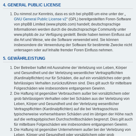
4. GENERAL PUBLIC LICENSE
Du nimmst zur Kenntnis, dass es sich bei phpBB um eine unter der „
GNU General Public License v2
“ (GPL) bereitgestellten Foren-Software
von phpBB Limited (www.phpbb.com) handelt; deutschsprachige
Informationen werden durch die deutschsprachige Community unter
www.phpbb.de zur Verfügung gestellt. Beide haben keinen Einfluss auf
die Art und Weise, wie die Software verwendet wird. Sie können
insbesondere die Verwendung der Software für bestimmte Zwecke nicht
untersagen oder auf Inhalte fremder Foren Einfluss nehmen.
5. GEWÄHRLEISTUNG
Der Betreiber haftet mit Ausnahme der Verletzung von Leben, Körper
und Gesundheit und der Verletzung wesentlicher Vertragspflichten
(Kardinalpflichten) nur für Schäden, die auf ein vorsätzliches oder grob
fahrlässiges Verhalten zurückzuführen sind. Dies gilt auch für mittelbare
Folgeschäden wie insbesondere entgangenen Gewinn.
Die Haftung ist gegenüber Verbrauchern außer bei vorsätzlichem oder
grob fahrlässigem Verhalten oder bei Schäden aus der Verletzung von
Leben, Körper und Gesundheit und der Verletzung wesentlicher
Vertragspflichten (Kardinalpflichten) auf die bei Vertragsschluss
typischerweise vorhersehbaren Schäden und im übrigen der Höhe nach
auf die vertragstypischen Durchschnittsschäden begrenzt. Dies gilt auch
für mittelbare Folgeschäden wie insbesondere entgangenen Gewinn.
Die Haftung ist gegenüber Unternehmern außer bei der Verletzung von
Leben, Körper und Gesundheit oder vorsätzlichem oder grob