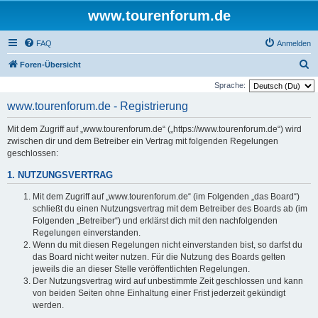
www.tourenforum.de
FAQ
Anmelden
S
Foren-Übersicht
u
Sprache:
c
www.tourenforum.de - Registrierung
h
Mit dem Zugriff auf „www.tourenforum.de“ („https://www.tourenforum.de“) wird
e
zwischen dir und dem Betreiber ein Vertrag mit folgenden Regelungen
geschlossen:
1. NUTZUNGSVERTRAG
Mit dem Zugriff auf „www.tourenforum.de“ (im Folgenden „das Board“)
schließt du einen Nutzungsvertrag mit dem Betreiber des Boards ab (im
Folgenden „Betreiber“) und erklärst dich mit den nachfolgenden
Regelungen einverstanden.
Wenn du mit diesen Regelungen nicht einverstanden bist, so darfst du
das Board nicht weiter nutzen. Für die Nutzung des Boards gelten
jeweils die an dieser Stelle veröffentlichten Regelungen.
Der Nutzungsvertrag wird auf unbestimmte Zeit geschlossen und kann
von beiden Seiten ohne Einhaltung einer Frist jederzeit gekündigt
werden.