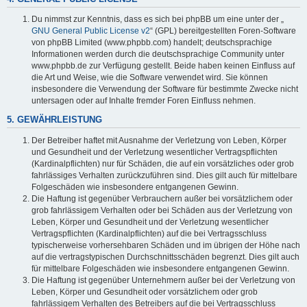
Du nimmst zur Kenntnis, dass es sich bei phpBB um eine unter der „
GNU General Public License v2
“ (GPL) bereitgestellten Foren-Software
von phpBB Limited (www.phpbb.com) handelt; deutschsprachige
Informationen werden durch die deutschsprachige Community unter
www.phpbb.de zur Verfügung gestellt. Beide haben keinen Einfluss auf
die Art und Weise, wie die Software verwendet wird. Sie können
insbesondere die Verwendung der Software für bestimmte Zwecke nicht
untersagen oder auf Inhalte fremder Foren Einfluss nehmen.
5. GEWÄHRLEISTUNG
Der Betreiber haftet mit Ausnahme der Verletzung von Leben, Körper
und Gesundheit und der Verletzung wesentlicher Vertragspflichten
(Kardinalpflichten) nur für Schäden, die auf ein vorsätzliches oder grob
fahrlässiges Verhalten zurückzuführen sind. Dies gilt auch für mittelbare
Folgeschäden wie insbesondere entgangenen Gewinn.
Die Haftung ist gegenüber Verbrauchern außer bei vorsätzlichem oder
grob fahrlässigem Verhalten oder bei Schäden aus der Verletzung von
Leben, Körper und Gesundheit und der Verletzung wesentlicher
Vertragspflichten (Kardinalpflichten) auf die bei Vertragsschluss
typischerweise vorhersehbaren Schäden und im übrigen der Höhe nach
auf die vertragstypischen Durchschnittsschäden begrenzt. Dies gilt auch
für mittelbare Folgeschäden wie insbesondere entgangenen Gewinn.
Die Haftung ist gegenüber Unternehmern außer bei der Verletzung von
Leben, Körper und Gesundheit oder vorsätzlichem oder grob
fahrlässigem Verhalten des Betreibers auf die bei Vertragsschluss