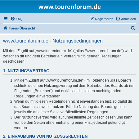
www.tourenforum.de
FAQ
Registrieren
Anmelden
S
Foren-Übersicht
u
www.tourenforum.de - Nutzungsbedingungen
c
h
Mit dem Zugriff auf „www.tourenforum.de“ („https://www.tourenforum.de“) wird
zwischen dir und dem Betreiber ein Vertrag mit folgenden Regelungen
e
geschlossen:
1. NUTZUNGSVERTRAG
Mit dem Zugriff auf „www.tourenforum.de“ (im Folgenden „das Board“)
schließt du einen Nutzungsvertrag mit dem Betreiber des Boards ab (im
Folgenden „Betreiber“) und erklärst dich mit den nachfolgenden
Regelungen einverstanden.
Wenn du mit diesen Regelungen nicht einverstanden bist, so darfst du
das Board nicht weiter nutzen. Für die Nutzung des Boards gelten
jeweils die an dieser Stelle veröffentlichten Regelungen.
Der Nutzungsvertrag wird auf unbestimmte Zeit geschlossen und kann
von beiden Seiten ohne Einhaltung einer Frist jederzeit gekündigt
werden.
2. EINRÄUMUNG VON NUTZUNGSRECHTEN