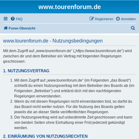
www.tourenforum.de
FAQ
Registrieren
Anmelden
S
Foren-Übersicht
u
www.tourenforum.de - Nutzungsbedingungen
c
h
Mit dem Zugriff auf „www.tourenforum.de“ („https://www.tourenforum.de“) wird
zwischen dir und dem Betreiber ein Vertrag mit folgenden Regelungen
e
geschlossen:
1. NUTZUNGSVERTRAG
Mit dem Zugriff auf „www.tourenforum.de“ (im Folgenden „das Board“)
schließt du einen Nutzungsvertrag mit dem Betreiber des Boards ab (im
Folgenden „Betreiber“) und erklärst dich mit den nachfolgenden
Regelungen einverstanden.
Wenn du mit diesen Regelungen nicht einverstanden bist, so darfst du
das Board nicht weiter nutzen. Für die Nutzung des Boards gelten
jeweils die an dieser Stelle veröffentlichten Regelungen.
Der Nutzungsvertrag wird auf unbestimmte Zeit geschlossen und kann
von beiden Seiten ohne Einhaltung einer Frist jederzeit gekündigt
werden.
2. EINRÄUMUNG VON NUTZUNGSRECHTEN