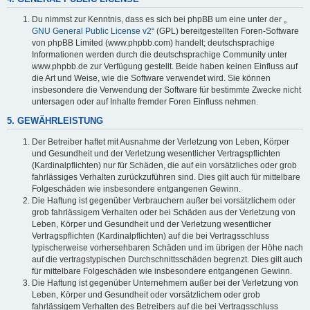
Du nimmst zur Kenntnis, dass es sich bei phpBB um eine unter der „
GNU General Public License v2
“ (GPL) bereitgestellten Foren-Software
von phpBB Limited (www.phpbb.com) handelt; deutschsprachige
Informationen werden durch die deutschsprachige Community unter
www.phpbb.de zur Verfügung gestellt. Beide haben keinen Einfluss auf
die Art und Weise, wie die Software verwendet wird. Sie können
insbesondere die Verwendung der Software für bestimmte Zwecke nicht
untersagen oder auf Inhalte fremder Foren Einfluss nehmen.
5. GEWÄHRLEISTUNG
Der Betreiber haftet mit Ausnahme der Verletzung von Leben, Körper
und Gesundheit und der Verletzung wesentlicher Vertragspflichten
(Kardinalpflichten) nur für Schäden, die auf ein vorsätzliches oder grob
fahrlässiges Verhalten zurückzuführen sind. Dies gilt auch für mittelbare
Folgeschäden wie insbesondere entgangenen Gewinn.
Die Haftung ist gegenüber Verbrauchern außer bei vorsätzlichem oder
grob fahrlässigem Verhalten oder bei Schäden aus der Verletzung von
Leben, Körper und Gesundheit und der Verletzung wesentlicher
Vertragspflichten (Kardinalpflichten) auf die bei Vertragsschluss
typischerweise vorhersehbaren Schäden und im übrigen der Höhe nach
auf die vertragstypischen Durchschnittsschäden begrenzt. Dies gilt auch
für mittelbare Folgeschäden wie insbesondere entgangenen Gewinn.
Die Haftung ist gegenüber Unternehmern außer bei der Verletzung von
Leben, Körper und Gesundheit oder vorsätzlichem oder grob
fahrlässigem Verhalten des Betreibers auf die bei Vertragsschluss