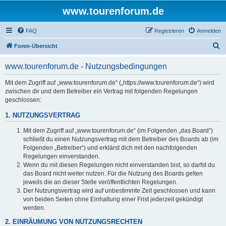
www.tourenforum.de
FAQ
Registrieren
Anmelden
S
Foren-Übersicht
u
www.tourenforum.de - Nutzungsbedingungen
c
h
Mit dem Zugriff auf „www.tourenforum.de“ („https://www.tourenforum.de“) wird
zwischen dir und dem Betreiber ein Vertrag mit folgenden Regelungen
e
geschlossen:
1. NUTZUNGSVERTRAG
Mit dem Zugriff auf „www.tourenforum.de“ (im Folgenden „das Board“)
schließt du einen Nutzungsvertrag mit dem Betreiber des Boards ab (im
Folgenden „Betreiber“) und erklärst dich mit den nachfolgenden
Regelungen einverstanden.
Wenn du mit diesen Regelungen nicht einverstanden bist, so darfst du
das Board nicht weiter nutzen. Für die Nutzung des Boards gelten
jeweils die an dieser Stelle veröffentlichten Regelungen.
Der Nutzungsvertrag wird auf unbestimmte Zeit geschlossen und kann
von beiden Seiten ohne Einhaltung einer Frist jederzeit gekündigt
werden.
2. EINRÄUMUNG VON NUTZUNGSRECHTEN