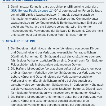
Du nimmst zur Kenntnis, dass es sich bei phpBB um eine unter der „
GNU General Public License v2
“ (GPL) bereitgestellten Foren-Software
von phpBB Limited (www.phpbb.com) handelt; deutschsprachige
Informationen werden durch die deutschsprachige Community unter
www.phpbb.de zur Verfügung gestellt. Beide haben keinen Einfluss auf
die Art und Weise, wie die Software verwendet wird. Sie können
insbesondere die Verwendung der Software für bestimmte Zwecke nicht
untersagen oder auf Inhalte fremder Foren Einfluss nehmen.
5. GEWÄHRLEISTUNG
Der Betreiber haftet mit Ausnahme der Verletzung von Leben, Körper
und Gesundheit und der Verletzung wesentlicher Vertragspflichten
(Kardinalpflichten) nur für Schäden, die auf ein vorsätzliches oder grob
fahrlässiges Verhalten zurückzuführen sind. Dies gilt auch für mittelbare
Folgeschäden wie insbesondere entgangenen Gewinn.
Die Haftung ist gegenüber Verbrauchern außer bei vorsätzlichem oder
grob fahrlässigem Verhalten oder bei Schäden aus der Verletzung von
Leben, Körper und Gesundheit und der Verletzung wesentlicher
Vertragspflichten (Kardinalpflichten) auf die bei Vertragsschluss
typischerweise vorhersehbaren Schäden und im übrigen der Höhe nach
auf die vertragstypischen Durchschnittsschäden begrenzt. Dies gilt auch
für mittelbare Folgeschäden wie insbesondere entgangenen Gewinn.
Die Haftung ist gegenüber Unternehmern außer bei der Verletzung von
Leben, Körper und Gesundheit oder vorsätzlichem oder grob
fahrlässigem Verhalten des Betreibers auf die bei Vertragsschluss