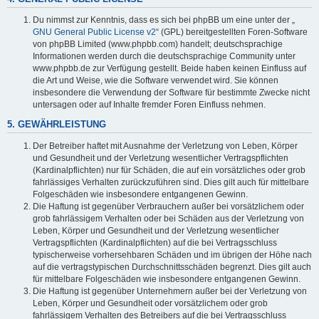
Du nimmst zur Kenntnis, dass es sich bei phpBB um eine unter der „
GNU General Public License v2
“ (GPL) bereitgestellten Foren-Software
von phpBB Limited (www.phpbb.com) handelt; deutschsprachige
Informationen werden durch die deutschsprachige Community unter
www.phpbb.de zur Verfügung gestellt. Beide haben keinen Einfluss auf
die Art und Weise, wie die Software verwendet wird. Sie können
insbesondere die Verwendung der Software für bestimmte Zwecke nicht
untersagen oder auf Inhalte fremder Foren Einfluss nehmen.
5. GEWÄHRLEISTUNG
Der Betreiber haftet mit Ausnahme der Verletzung von Leben, Körper
und Gesundheit und der Verletzung wesentlicher Vertragspflichten
(Kardinalpflichten) nur für Schäden, die auf ein vorsätzliches oder grob
fahrlässiges Verhalten zurückzuführen sind. Dies gilt auch für mittelbare
Folgeschäden wie insbesondere entgangenen Gewinn.
Die Haftung ist gegenüber Verbrauchern außer bei vorsätzlichem oder
grob fahrlässigem Verhalten oder bei Schäden aus der Verletzung von
Leben, Körper und Gesundheit und der Verletzung wesentlicher
Vertragspflichten (Kardinalpflichten) auf die bei Vertragsschluss
typischerweise vorhersehbaren Schäden und im übrigen der Höhe nach
auf die vertragstypischen Durchschnittsschäden begrenzt. Dies gilt auch
für mittelbare Folgeschäden wie insbesondere entgangenen Gewinn.
Die Haftung ist gegenüber Unternehmern außer bei der Verletzung von
Leben, Körper und Gesundheit oder vorsätzlichem oder grob
fahrlässigem Verhalten des Betreibers auf die bei Vertragsschluss