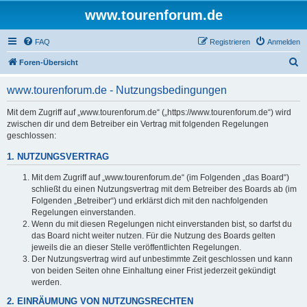
www.tourenforum.de
FAQ
Registrieren
Anmelden
S
Foren-Übersicht
u
www.tourenforum.de - Nutzungsbedingungen
c
h
Mit dem Zugriff auf „www.tourenforum.de“ („https://www.tourenforum.de“) wird
zwischen dir und dem Betreiber ein Vertrag mit folgenden Regelungen
e
geschlossen:
1. NUTZUNGSVERTRAG
Mit dem Zugriff auf „www.tourenforum.de“ (im Folgenden „das Board“)
schließt du einen Nutzungsvertrag mit dem Betreiber des Boards ab (im
Folgenden „Betreiber“) und erklärst dich mit den nachfolgenden
Regelungen einverstanden.
Wenn du mit diesen Regelungen nicht einverstanden bist, so darfst du
das Board nicht weiter nutzen. Für die Nutzung des Boards gelten
jeweils die an dieser Stelle veröffentlichten Regelungen.
Der Nutzungsvertrag wird auf unbestimmte Zeit geschlossen und kann
von beiden Seiten ohne Einhaltung einer Frist jederzeit gekündigt
werden.
2. EINRÄUMUNG VON NUTZUNGSRECHTEN