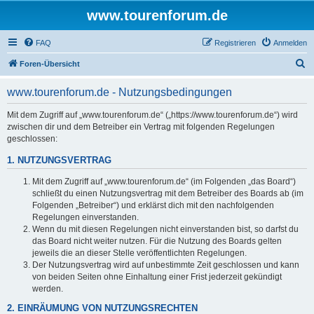
www.tourenforum.de
FAQ
Registrieren
Anmelden
S
Foren-Übersicht
u
www.tourenforum.de - Nutzungsbedingungen
c
h
Mit dem Zugriff auf „www.tourenforum.de“ („https://www.tourenforum.de“) wird
zwischen dir und dem Betreiber ein Vertrag mit folgenden Regelungen
e
geschlossen:
1. NUTZUNGSVERTRAG
Mit dem Zugriff auf „www.tourenforum.de“ (im Folgenden „das Board“)
schließt du einen Nutzungsvertrag mit dem Betreiber des Boards ab (im
Folgenden „Betreiber“) und erklärst dich mit den nachfolgenden
Regelungen einverstanden.
Wenn du mit diesen Regelungen nicht einverstanden bist, so darfst du
das Board nicht weiter nutzen. Für die Nutzung des Boards gelten
jeweils die an dieser Stelle veröffentlichten Regelungen.
Der Nutzungsvertrag wird auf unbestimmte Zeit geschlossen und kann
von beiden Seiten ohne Einhaltung einer Frist jederzeit gekündigt
werden.
2. EINRÄUMUNG VON NUTZUNGSRECHTEN