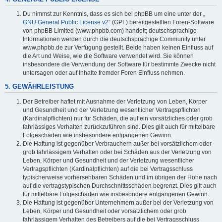
Du nimmst zur Kenntnis, dass es sich bei phpBB um eine unter der „
GNU General Public License v2
“ (GPL) bereitgestellten Foren-Software
von phpBB Limited (www.phpbb.com) handelt; deutschsprachige
Informationen werden durch die deutschsprachige Community unter
www.phpbb.de zur Verfügung gestellt. Beide haben keinen Einfluss auf
die Art und Weise, wie die Software verwendet wird. Sie können
insbesondere die Verwendung der Software für bestimmte Zwecke nicht
untersagen oder auf Inhalte fremder Foren Einfluss nehmen.
5. GEWÄHRLEISTUNG
Der Betreiber haftet mit Ausnahme der Verletzung von Leben, Körper
und Gesundheit und der Verletzung wesentlicher Vertragspflichten
(Kardinalpflichten) nur für Schäden, die auf ein vorsätzliches oder grob
fahrlässiges Verhalten zurückzuführen sind. Dies gilt auch für mittelbare
Folgeschäden wie insbesondere entgangenen Gewinn.
Die Haftung ist gegenüber Verbrauchern außer bei vorsätzlichem oder
grob fahrlässigem Verhalten oder bei Schäden aus der Verletzung von
Leben, Körper und Gesundheit und der Verletzung wesentlicher
Vertragspflichten (Kardinalpflichten) auf die bei Vertragsschluss
typischerweise vorhersehbaren Schäden und im übrigen der Höhe nach
auf die vertragstypischen Durchschnittsschäden begrenzt. Dies gilt auch
für mittelbare Folgeschäden wie insbesondere entgangenen Gewinn.
Die Haftung ist gegenüber Unternehmern außer bei der Verletzung von
Leben, Körper und Gesundheit oder vorsätzlichem oder grob
fahrlässigem Verhalten des Betreibers auf die bei Vertragsschluss