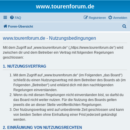
www.tourenforum.de
FAQ
Registrieren
Anmelden
S
Foren-Übersicht
u
www.tourenforum.de - Nutzungsbedingungen
c
h
Mit dem Zugriff auf „www.tourenforum.de“ („https://www.tourenforum.de“) wird
zwischen dir und dem Betreiber ein Vertrag mit folgenden Regelungen
e
geschlossen:
1. NUTZUNGSVERTRAG
Mit dem Zugriff auf „www.tourenforum.de“ (im Folgenden „das Board“)
schließt du einen Nutzungsvertrag mit dem Betreiber des Boards ab (im
Folgenden „Betreiber“) und erklärst dich mit den nachfolgenden
Regelungen einverstanden.
Wenn du mit diesen Regelungen nicht einverstanden bist, so darfst du
das Board nicht weiter nutzen. Für die Nutzung des Boards gelten
jeweils die an dieser Stelle veröffentlichten Regelungen.
Der Nutzungsvertrag wird auf unbestimmte Zeit geschlossen und kann
von beiden Seiten ohne Einhaltung einer Frist jederzeit gekündigt
werden.
2. EINRÄUMUNG VON NUTZUNGSRECHTEN