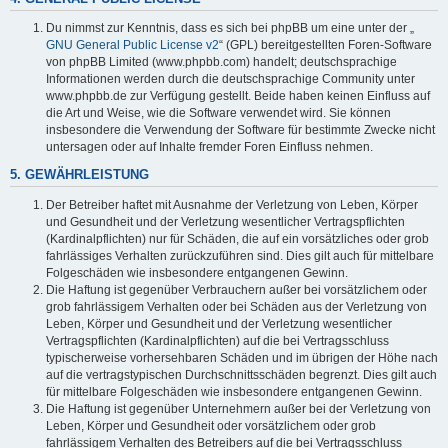
Du nimmst zur Kenntnis, dass es sich bei phpBB um eine unter der „
GNU General Public License v2
“ (GPL) bereitgestellten Foren-Software
von phpBB Limited (www.phpbb.com) handelt; deutschsprachige
Informationen werden durch die deutschsprachige Community unter
www.phpbb.de zur Verfügung gestellt. Beide haben keinen Einfluss auf
die Art und Weise, wie die Software verwendet wird. Sie können
insbesondere die Verwendung der Software für bestimmte Zwecke nicht
untersagen oder auf Inhalte fremder Foren Einfluss nehmen.
5. GEWÄHRLEISTUNG
Der Betreiber haftet mit Ausnahme der Verletzung von Leben, Körper
und Gesundheit und der Verletzung wesentlicher Vertragspflichten
(Kardinalpflichten) nur für Schäden, die auf ein vorsätzliches oder grob
fahrlässiges Verhalten zurückzuführen sind. Dies gilt auch für mittelbare
Folgeschäden wie insbesondere entgangenen Gewinn.
Die Haftung ist gegenüber Verbrauchern außer bei vorsätzlichem oder
grob fahrlässigem Verhalten oder bei Schäden aus der Verletzung von
Leben, Körper und Gesundheit und der Verletzung wesentlicher
Vertragspflichten (Kardinalpflichten) auf die bei Vertragsschluss
typischerweise vorhersehbaren Schäden und im übrigen der Höhe nach
auf die vertragstypischen Durchschnittsschäden begrenzt. Dies gilt auch
für mittelbare Folgeschäden wie insbesondere entgangenen Gewinn.
Die Haftung ist gegenüber Unternehmern außer bei der Verletzung von
Leben, Körper und Gesundheit oder vorsätzlichem oder grob
fahrlässigem Verhalten des Betreibers auf die bei Vertragsschluss