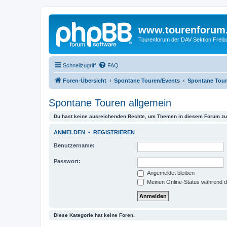
www.tourenforum
Tourenforum der DAV Sektion Freib
Schnellzugriff
FAQ
Foren-Übersicht
Spontane Touren/Events
Spontane Tour
Spontane Touren allgemein
Du hast keine ausreichenden Rechte, um Themen in diesem Forum zu 
ANMELDEN
•
REGISTRIEREN
Benutzername:
Passwort:
Angemeldet bleiben
Meinen Online-Status während d
Diese Kategorie hat keine Foren.